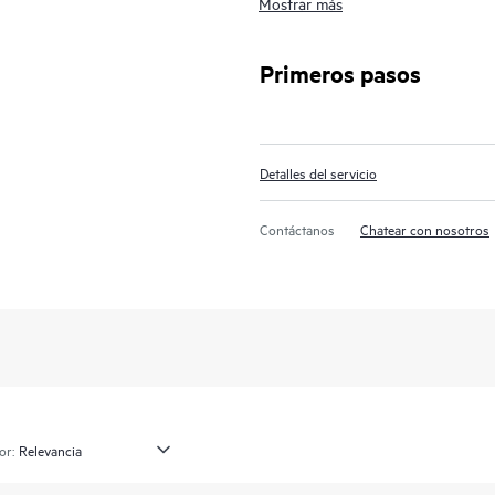
Mostrar más
Para los productos elegibles, pued
Enterprise para brindar soporte y 
reparaciones de hardware in situ 
Primeros pasos
de sustitución, incluida la retenci
soporte de HPE Cloudline puedes ad
específicas.
Detalles del servicio
Contáctanos
Chatear con nosotros
or: