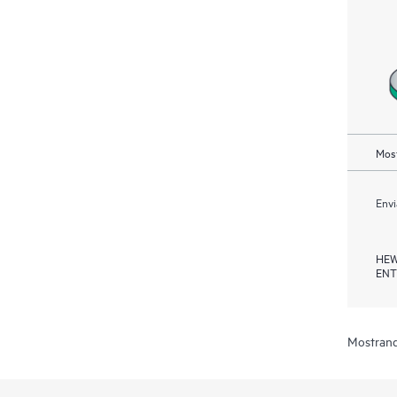
Most
Envi
HEW
ENT
Mostrand