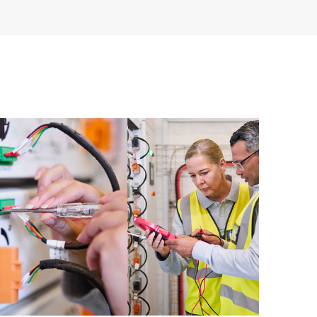
ra satisfacer tus necesidades operativas y
 de las versiones de software y firmware para los
onándote una lista de recomendaciones para que tu
Proactive Care permanezca en los niveles de revisión
 proactivo regular de tus dispositivos cubiertos por
arte a identificar y resolver los problemas de
 también proporciona informes trimestrales de
car las tendencias de los problemas y evitar que estos