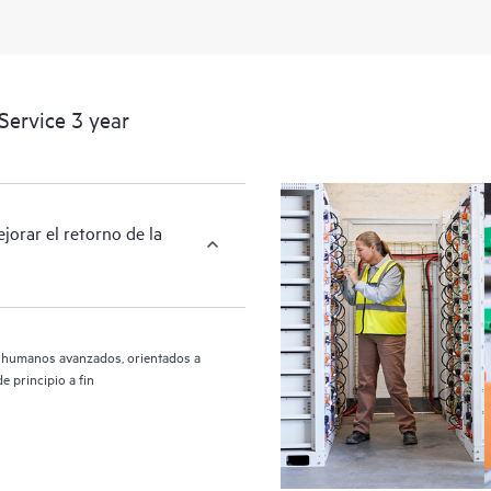
de soporte reactivo de hardware pa
empresariales.
HPE Proactive Care incluye análisis
Service 3 year
dispositivos compatibles, proporci
infraestructura con cobertura HPE 
recomendados. Recibirás un análisis
HPE Proactive Care, que puede ayud
jorar el retorno de la
configuración. HPE Proactive Care
incidentes para ayudarte a identifi
se repitan.
s humanos avanzados, orientados a
e principio a fin