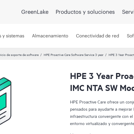
GreenLake
Productos y soluciones
Serv
s y sistemas
Almacenamiento
Conectividad de red
Sof
vicio de soporte de software
HPE Proactive Care Software Service 3 year
HPE 3 Year Proac
HPE 3 Year Proa
IMC NTA SW Mod
HPE Proactive Care ofrece un conju
pensados para ayudarte a mejorar l
infraestructura convergente con el
entorno virtualizado y convergent
conjunto y de manera eficiente. H