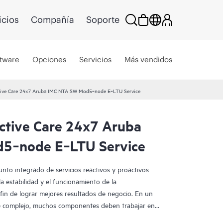
icios
Compañía
Soporte
tware
Opciones
Servicios
Más vendidos
tive Care 24x7 Aruba IMC NTA SW Mod5‑node E‑LTU Service
ctive Care 24x7 Aruba
5‑node E‑LTU Service
nto integrado de servicios reactivos y proactivos
a estabilidad y el funcionamiento de la
 fin de lograr mejores resultados de negocio. En un
e complejo, muchos componentes deben trabajar en
PE Proactive Care ha sido especialmente diseñado