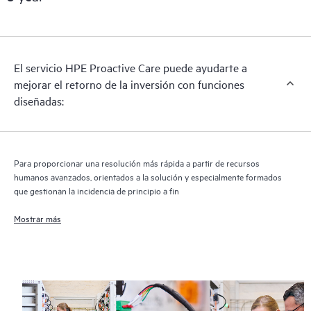
reactivo de hardware para satisfacer tus necesidades operativas
y empresariales.
HPE Proactive Care incluye análisis de las versiones de
El servicio HPE Proactive Care puede ayudarte a
software y firmware para los dispositivos compatibles,
mejorar el retorno de la inversión con funciones
proporcionándote una lista de recomendaciones para que tu
diseñadas:
infraestructura con cobertura HPE Proactive Care permanezca
en los niveles de revisión recomendados. Recibirás un análisis
proactivo regular de tus dispositivos cubiertos por HPE
Proactive Care, que puede ayudarte a identificar y resolver los
Para proporcionar una resolución más rápida a partir de recursos
problemas de configuración. HPE Proactive Care también
humanos avanzados, orientados a la solución y especialmente formados
proporciona informes trimestrales de incidentes para ayudarte
que gestionan la incidencia de principio a fin
a identificar las tendencias de los problemas y evitar que estos
Mostrar más
se repitan.