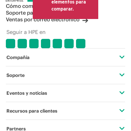
elementos para
Cómo comprar
comparar.
Soporte para productos
Ventas por correo electrónico
Seguir a HPE en
Compañía
Acerca de HPE
Soporte
Accesibilidad
Servicios de soporte operativo
Eventos y noticias
Vacantes
Devolución y reciclaje de productos
Eventos
Recursos para clientes
Responsabilidad corporativa
Soporte para productos
HPE Discover
Contacta con nosotros
Laboratorios HPE
Partners