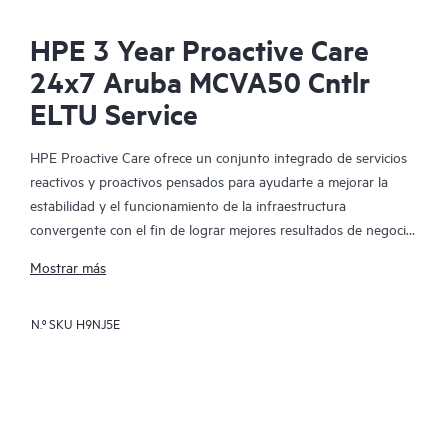
HPE 3 Year Proactive Care
24x7 Aruba MCVA50 Cntlr
ELTU Service
HPE Proactive Care ofrece un conjunto integrado de servicios
reactivos y proactivos pensados para ayudarte a mejorar la
estabilidad y el funcionamiento de la infraestructura
convergente con el fin de lograr mejores resultados de negocio.
En un entorno virtualizado y convergente complejo, muchos
Mostrar más
componentes deben trabajar en conjunto y de manera
eficiente. HPE Proactive Care ha sido especialmente diseñado
N.º SKU
H9NJ5E
para dar soporte a los dispositivos presentes en estos
entornos, proporcionando un soporte mejorado que abarca
servidores, sistemas operativos, hipervisores, almacenamiento,
redes de área de almacenamiento (SAN) y redes.
En el caso de que se produzca alguna incidencia en el servicio,