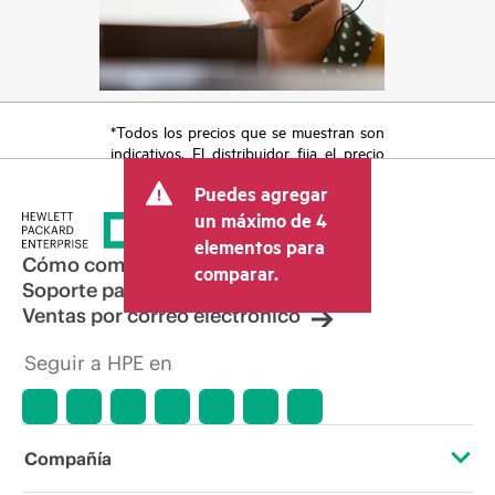
*Todos los precios que se muestran son
indicativos. El distribuidor fija el precio
final de la transacción y puede incluir
Puedes agregar
otros conceptos, como los impuestos a
la venta, el IVA y el envío. El precio de la
un máximo de 4
transacción que establece el distribuidor
elementos para
puede variar con respecto a otros
Cómo comprar
comparar.
distribuidores y al precio indicativo
Soporte para productos
mostrado. El precio indicativo puede
Ventas por correo electrónico
incluir ofertas promocionales por tiempo
limitado. HPE se reserva el derecho de
Seguir a HPE en
hacer ajustes de precios en cualquier
momento por motivos que incluyen, a
título enunciativo, cambios en las
condiciones del mercado,
descatalogación de productos,
Compañía
disponibilidad limitada de productos,
promociones de fin de la vida útil y