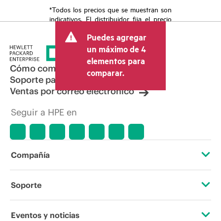
*Todos los precios que se muestran son
indicativos. El distribuidor fija el precio
final de la transacción y puede incluir
Puedes agregar
otros conceptos, como los impuestos a
la venta, el IVA y el envío. El precio de la
un máximo de 4
transacción que establece el distribuidor
elementos para
puede variar con respecto a otros
Cómo comprar
comparar.
distribuidores y al precio indicativo
Soporte para productos
mostrado. El precio indicativo puede
Ventas por correo electrónico
incluir ofertas promocionales por tiempo
limitado. HPE se reserva el derecho de
Seguir a HPE en
hacer ajustes de precios en cualquier
momento por motivos que incluyen, a
título enunciativo, cambios en las
condiciones del mercado,
descatalogación de productos,
Compañía
disponibilidad limitada de productos,
promociones de fin de la vida útil y
errores en los anuncios.
Acerca de HPE
Soporte
Accesibilidad
Servicios de soporte operativo
Eventos y noticias