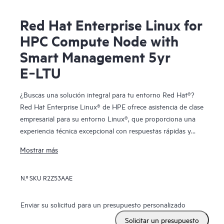
Red Hat Enterprise Linux for
HPC Compute Node with
Smart Management 5yr
E‑LTU
¿Buscas una solución integral para tu entorno Red Hat®?
Red Hat Enterprise Linux® de HPE ofrece asistencia de clase
empresarial para su entorno Linux®, que proporciona una
experiencia técnica excepcional con respuestas rápidas y
resolución de problemas. De este modo, disfrutarás de la
Mostrar más
flexibilidad necesaria para adaptar la solución a tus
necesidades individuales con la libertad de elegir de entre
N.º SKU
R2Z53AAE
todo el portfolio de almacenamiento y servidores HPE
ProLiant certificados y compatibles.
Enviar su solicitud para un presupuesto personalizado
Solicitar un presupuesto