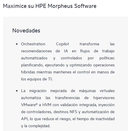
Maximice su HPE Morpheus Software
Para los proveedores de servicios, ofrece servicios de
intermediación de nube privada y pública de marca blanca,
acelera la facturación gracias al aprovisionamiento
automatizado y admite la prestación de servicios
Novedades
multiinquilino con controles de acceso basados en roles.
Orchestration Copilot transforma las
recomendaciones de IA en flujos de trabajo
automatizados y controlados por políticas:
planificando, ejecutando y optimizando operaciones
híbridas mientras mantienes el control en manos de
los equipos de TI.
La migración mejorada de máquinas virtuales
automatiza las transferencias de hipervisores
VMware® a HVM con validación integrada, inyección
de controladores, destinos NFS y automatización de
API, lo que reduce el riesgo, el tiempo de inactividad
y la complejidad.