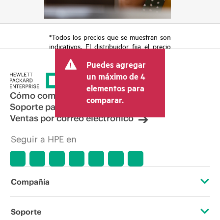
*Todos los precios que se muestran son
indicativos. El distribuidor fija el precio
final de la transacción y puede incluir
Puedes agregar
otros conceptos, como los impuestos a
la venta, el IVA y el envío. El precio de la
un máximo de 4
transacción que establece el distribuidor
elementos para
puede variar con respecto a otros
Cómo comprar
comparar.
distribuidores y al precio indicativo
Soporte para productos
mostrado. El precio indicativo puede
Ventas por correo electrónico
incluir ofertas promocionales por tiempo
limitado. HPE se reserva el derecho de
Seguir a HPE en
hacer ajustes de precios en cualquier
momento por motivos que incluyen, a
título enunciativo, cambios en las
condiciones del mercado,
descatalogación de productos,
Compañía
disponibilidad limitada de productos,
promociones de fin de la vida útil y
errores en los anuncios.
Acerca de HPE
Soporte