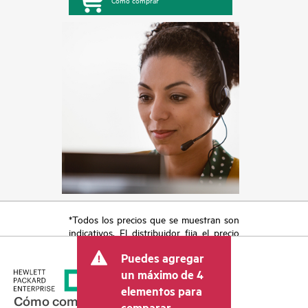
Cómo comprar
*Todos los precios que se muestran son
indicativos. El distribuidor fija el precio
final de la transacción y puede incluir
Puedes agregar
otros conceptos, como los impuestos a
la venta, el IVA y el envío. El precio de la
un máximo de 4
transacción que establece el distribuidor
elementos para
puede variar con respecto a otros
Cómo comprar
comparar.