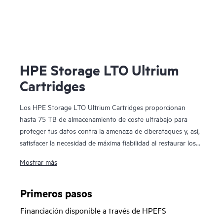
HPE Storage LTO Ultrium
Cartridges
Los HPE Storage LTO Ultrium Cartridges proporcionan
hasta 75 TB de almacenamiento de coste ultrabajo para
proteger tus datos contra la amenaza de ciberataques y, así,
satisfacer la necesidad de máxima fiabilidad al restaurar los
datos. Permiten a las empresas cumplir la recomendación de
Mostrar más
las autoridades de todo el mundo de mantener copias sin
conexión de sus datos. Diseñados sobre la base de 25 años
de experiencia y de diez generaciones anteriores, con
Primeros pasos
velocidades de transferencia de hasta 400 MB/s para LTO-
Financiación disponible a través de HPEFS
10, existe una plataforma para cada presupuesto. El cifrado