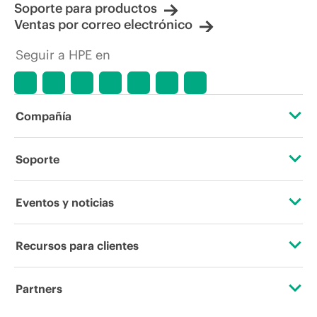
Soporte para productos
Ventas por correo electrónico
Seguir a HPE en
Compañía
Acerca de HPE
Soporte
Accesibilidad
Servicios de soporte operativo
Eventos y noticias
Vacantes
Devolución y reciclaje de productos
Eventos
Recursos para clientes
Responsabilidad corporativa
Soporte para productos
HPE Discover
Contacta con nosotros
Laboratorios HPE
Partners
Software y controladores
Eventos locales
Educación y formación