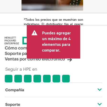
*Todos los precios que se muestran son
indicativos. El distribuidor fija el precio
final de la transacción y puede incluir
Puedes agregar
otros conceptos, como los impuestos a
la venta, el IVA y el envío. El precio de la
un máximo de 4
transacción que establece el distribuidor
elementos para
puede variar con respecto a otros
Cómo comprar
comparar.
distribuidores y al precio indicativo
Soporte para productos
mostrado. El precio indicativo puede
Ventas por correo electrónico
incluir ofertas promocionales por tiempo
limitado. HPE se reserva el derecho de
Seguir a HPE en
hacer ajustes de precios en cualquier
momento por motivos que incluyen, a
título enunciativo, cambios en las
condiciones del mercado,
descatalogación de productos,
Compañía
disponibilidad limitada de productos,
promociones de fin de la vida útil y
errores en los anuncios.
Acerca de HPE
Soporte