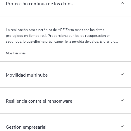
Protección continua de los datos
La replicación casi sincrónica de HPE Zerto mantiene los datos
protegidos en tiempo real. Proporciona puntos de recuperación en
segundos, lo que elimina prácticamente la pérdida de datos. El diario de
recuperación de HPE Zerto conserva miles de puntos de recuperación
durante 30 días, lo que proporciona una recuperación granular y
Mostrar más
flexible.
Movilidad multinube
Resiliencia contra el ransomware
Gestión empresarial