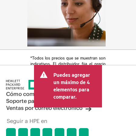
*Todos los precios que se muestran son
indicativos. El distribuidor fija el precio
final de la transacción y puede incluir
Puedes agregar
otros conceptos, como los impuestos a
la venta, el IVA y el envío. El precio de la
un máximo de 4
transacción que establece el distribuidor
elementos para
puede variar con respecto a otros
Cómo comprar
comparar.
distribuidores y al precio indicativo
Soporte para productos
mostrado. El precio indicativo puede
Ventas por correo electrónico
incluir ofertas promocionales por tiempo
limitado. HPE se reserva el derecho de
Seguir a HPE en
hacer ajustes de precios en cualquier
momento por motivos que incluyen, a
título enunciativo, cambios en las