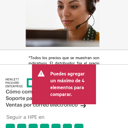
*Todos los precios que se muestran son
indicativos. El distribuidor fija el precio
final de la transacción y puede incluir
Puedes agregar
otros conceptos, como los impuestos a
la venta, el IVA y el envío. El precio de la
un máximo de 4
transacción que establece el distribuidor
elementos para
puede variar con respecto a otros
Cómo comprar
comparar.
distribuidores y al precio indicativo
Soporte para productos
mostrado. El precio indicativo puede
Ventas por correo electrónico
incluir ofertas promocionales por tiempo
limitado. HPE se reserva el derecho de
Seguir a HPE en
hacer ajustes de precios en cualquier
momento por motivos que incluyen, a
título enunciativo, cambios en las