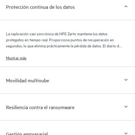
Protección continua de los datos
La replicación casi sincrónica de HPE Zerto mantiene los datos
protegidos en tiempo real. Proporciona puntos de recuperación en
segundos, lo que elimina prácticamente la pérdida de datos. El diario de
recuperación de HPE Zerto conserva miles de puntos de recuperación
durante 30 días, lo que proporciona una recuperación granular y
Mostrar más
flexible.
Movilidad multinube
Resiliencia contra el ransomware
Gestión empresarial