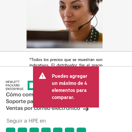
*Todos los precios que se muestran son
indicativos. El distribuidor fija el precio
final de la transacción y puede incluir
Puedes agregar
otros conceptos, como los impuestos a
la venta, el IVA y el envío. El precio de la
un máximo de 4
transacción que establece el distribuidor
elementos para
puede variar con respecto a otros
Cómo comprar
comparar.
distribuidores y al precio indicativo
Soporte para productos
mostrado. El precio indicativo puede
Ventas por correo electrónico
incluir ofertas promocionales por tiempo
limitado. HPE se reserva el derecho de
Seguir a HPE en
hacer ajustes de precios en cualquier
momento por motivos que incluyen, a
título enunciativo, cambios en las