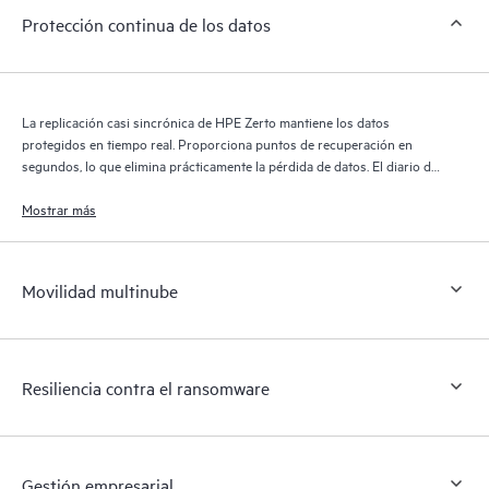
Protección continua de los datos
La replicación casi sincrónica de HPE Zerto mantiene los datos
protegidos en tiempo real. Proporciona puntos de recuperación en
segundos, lo que elimina prácticamente la pérdida de datos. El diario de
recuperación de HPE Zerto conserva miles de puntos de recuperación
durante 30 días, lo que proporciona una recuperación granular y
Mostrar más
flexible.
Movilidad multinube
Resiliencia contra el ransomware
Gestión empresarial