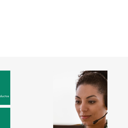
oductos