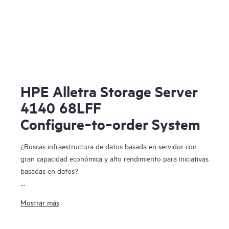
HPE Alletra Storage Server
4140 68LFF
Configure‑to‑order System
¿Buscas infraestructura de datos basada en servidor con
gran capacidad económica y alto rendimiento para iniciativas
basadas en datos?
El HPE Alletra Storage Server 4140 está diseñado
Mostrar más
específicamente para ejecutar cargas de trabajo intensivas
en almacenamiento de datos que requieren capacidad