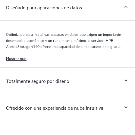
Diseñado para aplicaciones de datos
Optimizado para iniciativas basadas en datos que exigen un importante
desembolso económico y un rendimiento máximo, el servidor HPE
Alletra Storage 4140 ofrece una capacidad de datos excepcional gracias
a la combinación adecuada de rendimiento y procesamiento de datos
dentro de un factor formato de bastidor de 4U fácil de instalar y utilizar.
Mostrar más
Totalmente seguro por diseño
Ofrecido con una experiencia de nube intuitiva