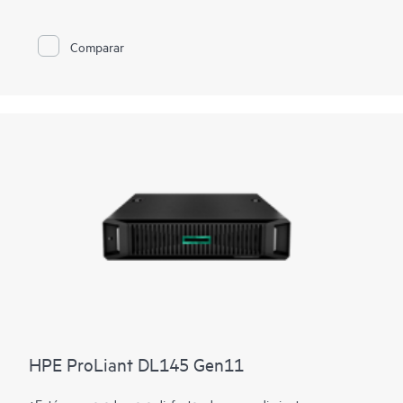
velocidad PCIe Gen5, aceleración y computación potente
impulsada por los procesadores Intel® Xeon® 6 SoC. HPE
ProLiant Compute DL110 Gen12 ocupa menos espacio gracias
Comparar
a un chasis frontal 1U/1P compacto y de poca profundidad y
está reforzado de conformidad a NEBS de nivel 3 para
entornos adversos. Gracias a la experiencia fiable del HPE
ProLiant con la gestión integrada de HPE Integrated Lights-
Out (iLO) y la seguridad mediante la raíz de confianza de silicio
de HPE, el HPE ProLiant Compute DL110 Gen12 es ideal para
implementaciones de 5G en el extremo de proveedores de
servicios de comunicaciones.
HPE ProLiant DL145 Gen11