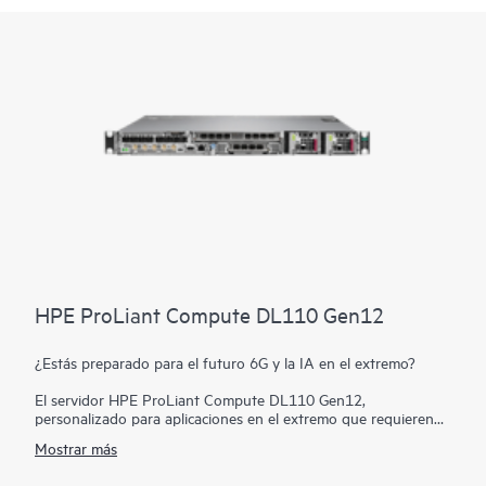
HPE ProLiant Compute DL110 Gen12
¿Estás preparado para el futuro 6G y la IA en el extremo?
El servidor HPE ProLiant Compute DL110 Gen12,
personalizado para aplicaciones en el extremo que requieren
un gran ancho de banda y baja latencia, como vRAN y el
Mostrar más
futuro 6G, se basa en una infraestructura abierta conforme a
los estándares y ofrece capacidades de E/S densas con