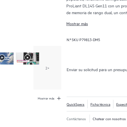
ProLiant DL145 Gen11 con un pr
de memoria de rango dual, un co
x16 lanes sin caché PCI SPDM plug
Mostrar más
optimizado HPE NS204i-u Gen11 N
SFF, cuatro ventiladores estándare
N.º SKU
P79813-DM5
plug con ranura flexible y bajo c
aire inverso y una garantía 3/3/3
2+
Enviar su solicitud para un presup
Mostrar más
QuickSpecs
Ficha técnica
Especi
Contáctanos
Chatear con nosotros