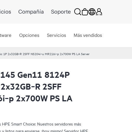
icios
Compañía
Soporte
tware
Opciones
Servicios
Más vendidos
6c 1P 2x32GB‑R 2SFF NS204i‑u MR216i‑p 2x700W PS LA Server
L145 Gen11 8124P
Hot Pick!
 2x32GB‑R 2SFF
6i‑p 2x700W PS LA
 HPE Smart Choice: Nuestros servidores más
 y listos para enviarse, ¡hoy mismo! Servidor HPE