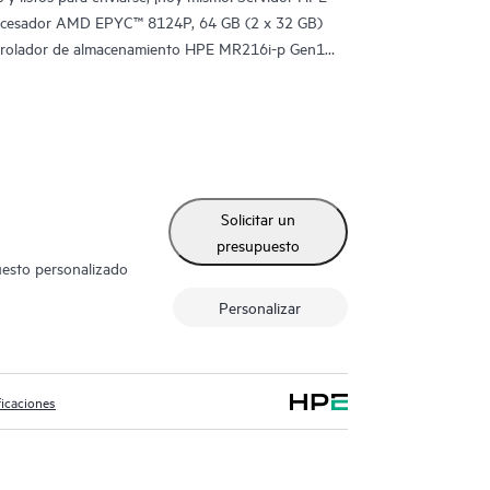
ocesador AMD EPYC™ 8124P, 64 GB (2 x 32 GB)
ntrolador de almacenamiento HPE MR216i-p Gen11
in, un dispositivo de almacenamiento de arranque
VMe hot-plug, compatibilidad con dos unidades
s, dos kits de fuente HPE ProLiant Platinum hot-
HPE P
ontenido en halógenos de 700 W CA con flujo de
Solicitar un
presupuesto
uesto personalizado
Personalizar
ficaciones