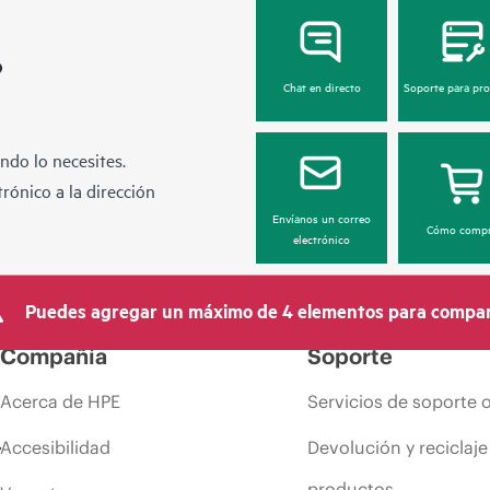
?
Chat en directo
Soporte para pr
ndo lo necesites.
rónico a la dirección
Envíanos un correo
Cómo compr
electrónico
Puedes agregar un máximo de 4 elementos para compar
Compañía
Soporte
Acerca de HPE
Servicios de soporte 
Accesibilidad
Devolución y reciclaje
productos