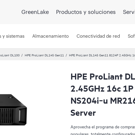
GreenLake
Productos y soluciones
Serv
s y sistemas
Almacenamiento
Conectividad de red
Sof
roLiant DL100
HPE ProLiant DL145 Gen11
HPE ProLiant DL145 Gen11 8124P 2.45GHz 1
HPE ProLiant D
Hot Pick!
2.45GHz 16c 1P
NS204i‑u MR21
Server
Aprovecha el programa de compras
populares, totalmente configurados