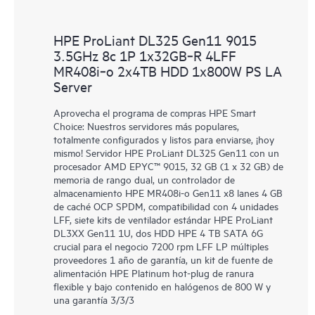
HPE ProLiant DL325 Gen11 9015
3.5GHz 8c 1P 1x32GB‑R 4LFF
MR408i‑o 2x4TB HDD 1x800W PS LA
Server
Aprovecha el programa de compras HPE Smart
Choice: Nuestros servidores más populares,
totalmente configurados y listos para enviarse, ¡hoy
mismo! Servidor HPE ProLiant DL325 Gen11 con un
procesador AMD EPYC™ 9015, 32 GB (1 x 32 GB) de
memoria de rango dual, un controlador de
almacenamiento HPE MR408i-o Gen11 x8 lanes 4 GB
de caché OCP SPDM, compatibilidad con 4 unidades
LFF, siete kits de ventilador estándar HPE ProLiant
DL3XX Gen11 1U, dos HDD HPE 4 TB SATA 6G
crucial para el negocio 7200 rpm LFF LP múltiples
proveedores 1 año de garantía, un kit de fuente de
alimentación HPE Platinum hot-plug de ranura
flexible y bajo contenido en halógenos de 800 W y
una garantía 3/3/3