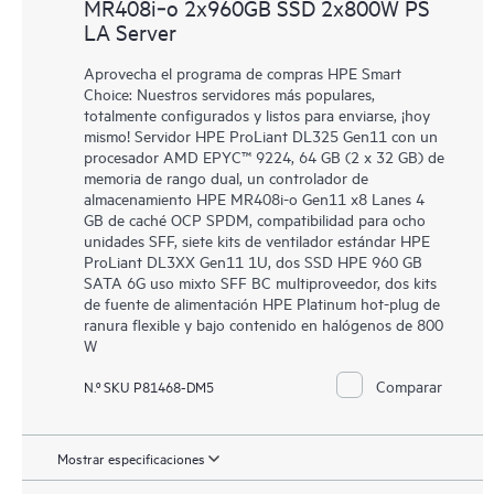
MR408i‑o 2x960GB SSD 2x800W PS
LA Server
Aprovecha el programa de compras HPE Smart
Choice: Nuestros servidores más populares,
totalmente configurados y listos para enviarse, ¡hoy
mismo! Servidor HPE ProLiant DL325 Gen11 con un
procesador AMD EPYC™ 9224, 64 GB (2 x 32 GB) de
memoria de rango dual, un controlador de
almacenamiento HPE MR408i-o Gen11 x8 Lanes 4
GB de caché OCP SPDM, compatibilidad para ocho
unidades SFF, siete kits de ventilador estándar HPE
ProLiant DL3XX Gen11 1U, dos SSD HPE 960 GB
SATA 6G uso mixto SFF BC multiproveedor, dos kits
de fuente de alimentación HPE Platinum hot-plug de
ranura flexible y bajo contenido en halógenos de 800
W
Comparar
N.º SKU P81468-DM5
Mostrar especificaciones