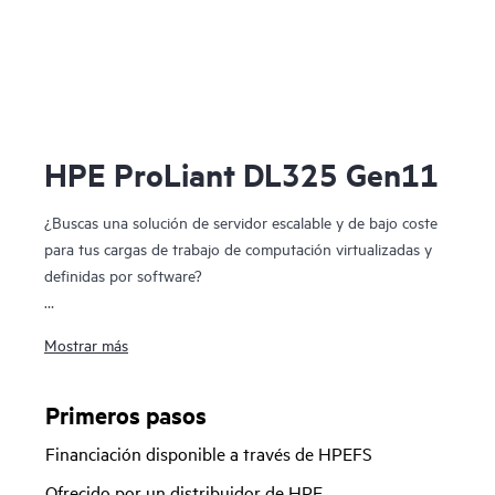
HPE ProLiant DL325 Gen11
¿Buscas una solución de servidor escalable y de bajo coste
para tus cargas de trabajo de computación virtualizadas y
definidas por software?
El servidor HPE ProLiant DL325 Gen11 es una solución 1U
Mostrar más
1P de bajo coste que ofrece un valor excepcional que
equilibra la computación, la memoria y el ancho de banda de
red con una economización de 1P. Con los procesadores
Primeros pasos
AMD EPYC™ de la serie 9004 y 9005 de 4.ª y 5.ª
Financiación disponible a través de HPEFS
generación con hasta 160 núcleos, mayor ancho de banda
de memoria (hasta 3 TB), almacenamiento PCIe Gen5 E/S y
Ofrecido por un distribuidor de HPE