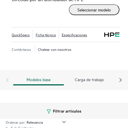
EDSFF de alta velocidad y compatibilidad con hasta dos
Seleccionar modelo
GPU en la parte frontal, este servidor es una magnífica
solución de rendimiento de bajo coste, 1U 1P, para tus
cargas de trabajo virtualizadas. La raíz de confianza de
silicio afianza el firmware del servidor creando una huella
QuickSpecs
Ficha técnica
Especificaciones
para el servidor seguro AMD que debe coincidir a la
perfección antes de que el servidor arranque. El servidor
Contáctanos
Chatear con nosotros
HPE ProLiant DL325 Gen11 es una opción excelente para
cargas de trabajo virtualizadas tales como computación
definida por software, CDN, VDI, así como para aplicaciones
seguras en el extremo que requieran un equilibrio entre
Modelos base
Carga de trabajo
procesador, memoria y ancho de banda de red.
Filtrar artículos
Ordenar por:
1 - 5 de 5 artículos