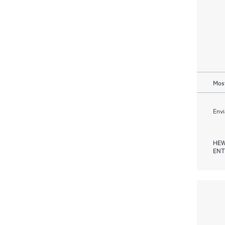
Most
Envi
HEW
ENT