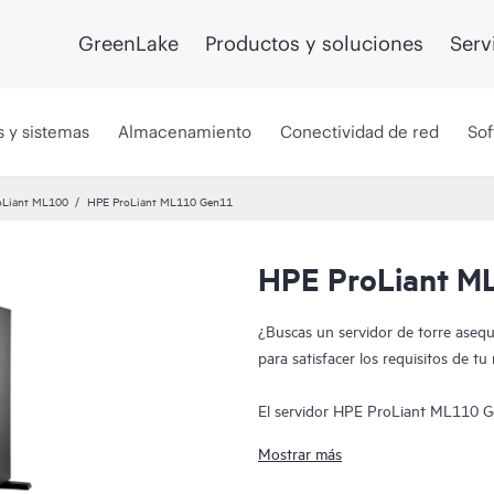
GreenLake
Productos y soluciones
Serv
s y sistemas
Almacenamiento
Conectividad de red
Sof
roLiant ML100
HPE ProLiant ML110 Gen11
HPE ProLiant M
¿Buscas un servidor de torre asequi
para satisfacer los requisitos de t
El servidor HPE ProLiant ML110 G
rendimiento, expansión y seguridad
Mostrar más
procesadores escalables Intel® Xe
DDR5 con una capacidad máxima de