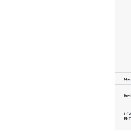
Most
Envi
HEW
ENT