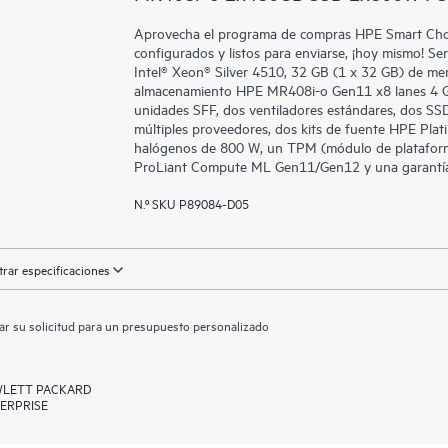
Aprovecha el programa de compras HPE Smart Choic
configurados y listos para enviarse, ¡hoy mismo!
Intel® Xeon® Silver 4510, 32 GB (1 x 32 GB) de me
almacenamiento HPE MR408i-o Gen11 x8 lanes 4 G
unidades SFF, dos ventiladores estándares, dos S
múltiples proveedores, dos kits de fuente HPE Plat
halógenos de 800 W, un TPM (módulo de plataforma
ProLiant Compute ML Gen11/Gen12 y una garantí
N.º SKU P89084-D05
rar especificaciones
ar su solicitud para un presupuesto personalizado
LETT PACKARD
ERPRISE