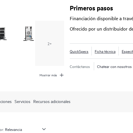
OCP3 x16 y ocho unidades de disco
Primeros pasos
un rack utilizando 5,5 U de espac
Financiación disponible a tra
también ofrece un ventilador opci
redundante para satisfacer las nece
Ofrecido por un distribuidor 
que hace que sea el servidor ideal 
2+
QuickSpecs
Ficha técnica
Especi
Contáctanos
Chatear con nosotros
Mostrar más
aciones
Servicios
Recursos adicionales
or: