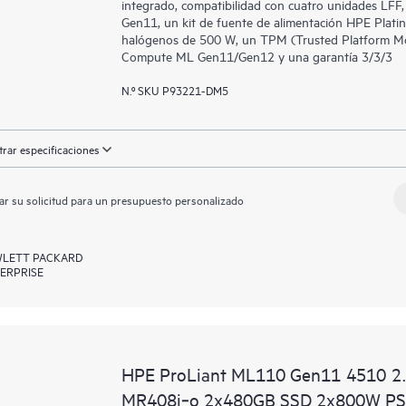
integrado, compatibilidad con cuatro unidades LFF
Gen11, un kit de fuente de alimentación HPE Platin
halógenos de 500 W, un TPM (Trusted Platform Mod
Compute ML Gen11/Gen12 y una garantía 3/3/3
N.º SKU P93221-DM5
rar especificaciones
ar su solicitud para un presupuesto personalizado
LETT PACKARD
ERPRISE
HPE ProLiant ML110 Gen11 4510 2
MR408i‑o 2x480GB SSD 2x800W PS 