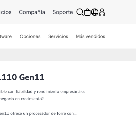
icios
Compañía
Soporte
tware
Opciones
Servicios
Más vendidos
L110 Gen11
ble con fiabilidad y rendimiento empresariales
u negocio en crecimiento?
en11 ofrece un procesador de torre con
 a un precio asequible. Es compatible con los
on® de 4.ª y 5.ª generación, HPE SmartMemory
 1536 GB, 4 ranuras PCIe Gen5 x16, 1 ranura