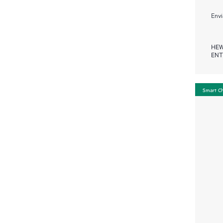
Envi
HEW
ENT
Smart C