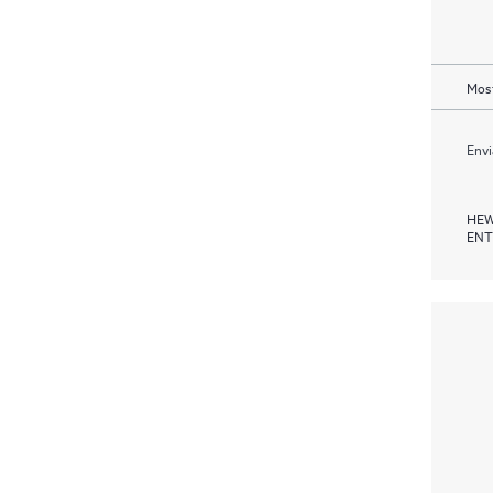
Most
Envi
HEW
ENT