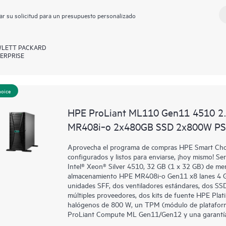
ar su solicitud para un presupuesto personalizado
LETT PACKARD
ERPRISE
hoice
HPE ProLiant ML110 Gen11 4510 2
MR408i‑o 2x480GB SSD 2x800W PS 
Aprovecha el programa de compras HPE Smart Choic
configurados y listos para enviarse, ¡hoy mismo!
Intel® Xeon® Silver 4510, 32 GB (1 x 32 GB) de me
almacenamiento HPE MR408i-o Gen11 x8 lanes 4 G
unidades SFF, dos ventiladores estándares, dos S
múltiples proveedores, dos kits de fuente HPE Plat
halógenos de 800 W, un TPM (módulo de plataforma
ProLiant Compute ML Gen11/Gen12 y una garantí