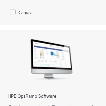
tiempo real del consumo energético total de los dispositivos
HPE Compute gestionados por HPE GreenLake for Compute
Ops Management y HPE GreenLake for Compute Ops
Comparar
Management – OneView Edition, incluida información sobre
1
los gases de efecto invernadero (GEI)
y los costes asociados
con el consumo energético.
Mide la huella de carbono de los activos de TI de HPE en base
al consumo real de energía.
Analiza la telemetría agregada de las distintas ubicaciones y
ofrece totales y promedios acumulativos.
Informa de la huella de carbono y de los costes energéticos de
las distintas ubicaciones (por dispositivo y ubicación).
Informa de los datos de consumo energético de los
dispositivos.
HPE OpsRamp Software