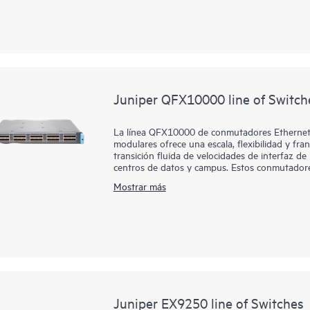
tráfico, que ofrecen telemetría en banda y dire
implementación, desde la entrega de servicios
aplicaciones de IA e investigación científica, l
tu inversión en redes de centro de datos.
Juniper QFX10000 line of Switch
La línea QFX10000 de conmutadores Ethernet 
modulares ofrece una escala, flexibilidad y fra
transición fluida de velocidades de interfaz
centros de datos y campus. Estos conmutadores
diseñados para ayudar a los operadores de nub
Mostrar más
inteligencia de su infraestructura de red en el 
Juniper EX9250 line of Switches