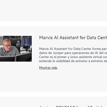
implementación y la gestión de conmutadores y 
operaciones, mejora el MTTR y permite una visi
conectados.
Los conmutadores de la serie EX nativos de l
estado de los conmutadores y las métricas de ni
Marvis AI Assistant for Data Cent
Marvis AI Assistant for Data Center forma par
datos de Juniper para operaciones de IA del c
Center es el primer y único asistente virtual c
extiende la visibilidad de extremo a extremo d
áreas amplias al centro de datos. Funciona ju
Mostrar más
acciones proactivas y prescriptivas del centro 
potentes capacidades de IA agéntica permiten 
simplemente hablando con Marvis.