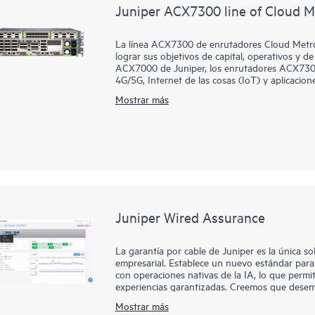
Juniper ACX7300 line of Cloud M
La línea ACX7300 de enrutadores Cloud Metro 
lograr sus objetivos de capital, operativos y de 
ACX7000 de Juniper, los enrutadores ACX7300
4G/5G, Internet de las cosas (IoT) y aplicacion
agregación metropolitanos, grandes empresas y
Mostrar más
altamente flexibles (de 1 GbE a 400GbE), comp
clasificación multiambiental. Ya sea que sus 
escala, el ACX7348 con clasificación de temper
de temperatura extendida (E-Temp) y memoria
habilitado puede adaptarse a sus requisitos d
El silicio de última generación ofrece 2,4 Tbp
densidad excepcional de 50GbE (32 puertos e
soporte en todas las velocidades de puerto (
fundamentales con una escala excepcional y un
Juniper Wired Assurance
compilación a medida que creces, y los operad
características de red a su propio ritmo.
La garantía por cable de Juniper es la única so
empresarial. Establece un nuevo estándar para
con operaciones nativas de la IA, lo que permite
experiencias garantizadas. Creemos que desem
como líder en el Magic Quadrant de Gartner de
Mostrar más
empresarial por cuarta vez consecutiva. La nub