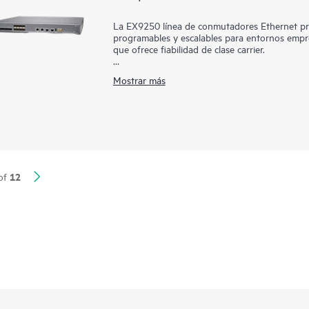
La EX9250 línea de conmutadores Ethernet pro
programables y escalables para entornos empres
que ofrece fiabilidad de clase carrier.
Los conmutadores EX9250 permiten a las orga
Mostrar más
evolucionado, compatible con aplicaciones de 
(EVPN) y LAN extensible virtual (VXLAN). El u
crear una red coherente de extremo a extremo
aprovechan políticas unificadas para segmentar 
12
of