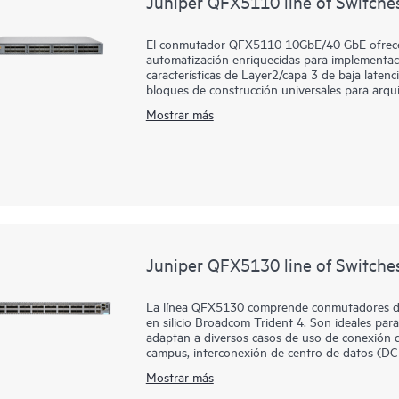
Juniper QFX5110 line of Switche
El conmutador QFX5110 10GbE/40 GbE ofrece o
automatización enriquecidas para implementac
características de Layer2/capa 3 de baja lat
bloques de construcción universales para arqui
columna y hoja.
Mostrar más
Gestiona la implementación de QFX5110 de tu 
Apstra, que automatiza todo el ciclo de vida de 
operaciones, y proporciona una garantía de cir
campus desde la nube de Juniper Mist para simpl
Juniper QFX5130 line of Switche
La línea QFX5130 comprende conmutadores de
en silicio Broadcom Trident 4. Son ideales par
adaptan a diversos casos de uso de conexión de
campus, interconexión de centro de datos (DCI)
Los conmutadores QFX5130 son una opción óp
Mostrar más
empresariales, de proveedores de servicios y
para redes escalables horizontalmente con apl