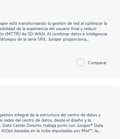
per está transformando la gestión de red al optimizar la
ibilidad de la experiencia del usuario final y reducir
ción (MTTR) de SD-WAN. Al combinar datos e inteligencia
tafuegos de la serie SRX, Juniper proporciona
rmación para experiencias óptimas de usuario, dispositivo
s.
 aprovechar la reconocida eficacia de seguridad de
Comparar
tiva. El servicio ofrece controles de políticas sencillos y
uridad integrales en varias ubicaciones sin esfuerzo.
stión integral de la estructura del centro de datos y
s redes del centro de datos, desde el diseño y la
. Data Center Director trabaja junto con Juniper® Data
 AIOps basadas en la nube impulsadas por Mist™, la
tos, ofrecen una solución completa diseñada