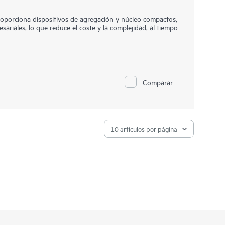
porciona dispositivos de agregación y núcleo compactos,
ariales, lo que reduce el coste y la complejidad, al tiempo
nizaciones implementar un núcleo empresarial
capa 2 o capa 3 al combinar tecnologías Ethernet VPN
so de estas tecnologías abiertas permite a las empresas
 en ubicaciones geográficamente dispersas, al tiempo que
Comparar
el tráfico.