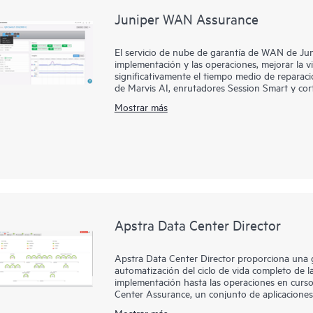
Juniper WAN Assurance
El servicio de nube de garantía de WAN de Juni
implementación y las operaciones, mejorar la vis
significativamente el tiempo medio de repara
de Marvis AI, enrutadores Session Smart y cor
automatización de red líder en el sector e info
Mostrar más
y aplicación en sucursales y ubicaciones remota
Además, Juniper Security Assurance le permite
Juniper a través de una interfaz de usuario intui
con un solo clic, lo que permite medidas de seg
Apstra Data Center Director
Apstra Data Center Director proporciona una ge
automatización del ciclo de vida completo de la
implementación hasta las operaciones en curso
Center Assurance, un conjunto de aplicaciones
plataforma de red nativa de la IA de HPE. Jun
Mostrar más