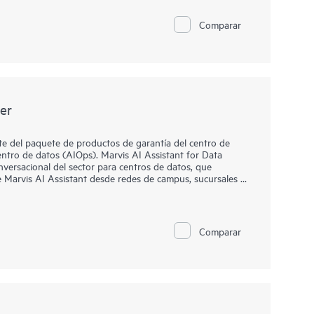
estructuras de campus, mientras que la IA simplifica las
bilidad real del rendimiento de los dispositivos
Comparar
a nube combinados con IA ofrecen información sobre el
vel de servicio previas y posteriores a la conexión.
er
te del paquete de productos de garantía del centro de
entro de datos (AIOps). Marvis AI Assistant for Data
onversacional del sector para centros de datos, que
e Marvis AI Assistant desde redes de campus, sucursales y
nto con Apstra Data Center Director para proporcionar
de datos para acelerar la resolución de problemas. Las
a los operadores de red completar muchas tareas diarias
Comparar