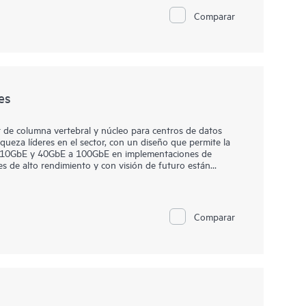
cción dinámica del tráfico. Con versatilidad de
Comparar
 personalizados en redes de proveedores hasta
a plataforma aporta flexibilidad preparada para el futuro a
es
de columna vertebral y núcleo para centros de datos
nqueza líderes en el sector, con un diseño que permite la
 de 10GbE y 40GbE a 100GbE en implementaciones de
 de alto rendimiento y con visión de futuro están
e y centros de datos a extraer el máximo valor e
futuro.
Comparar