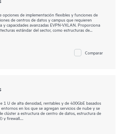
s
pciones de implementación flexibles y funciones de
iones de centros de datos y campus que requieren
encia y capacidades avanzadas EVPN-VXLAN. Proporciona
tecturas estándar del sector, como estructuras de
centro de datos con el software llave en mano Juniper
la red para simplificar el diseño, la implementación y las
cuito cerrado. Implementa y gestiona la estructura de tu
Comparar
ificar las operaciones y mejorar la visibilidad
s
 1 U de alta densidad, rentables y de 400GbE basados
a entornos en los que se agregan servicios de nube y se
 clúster a estructura de centro de datos, estructura de
 y firewall.
tima para implementaciones spine-and-leaf en entornos
 de proveedores de nube. Son especialmente adecuadas
icaciones que dependen de un manejo sofisticado del