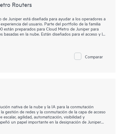
etro Routers
de Juniper está diseñada para ayudar a los operadores a
experiencia del usuario. Parte del portfolio de la familia
 están preparados para Cloud Metro de Juniper para
es basadas en la nube. Están diseñados para el acceso y la
 casos de uso residenciales que requieren plataformas
actas (29 cm de profundidad), 3U, multiservicio y con
demandas de red dependan de la temperatura o sean a gran
atura industrial (I-Temp) o el ACX7332 con clasificación
Comparar
 direccionable de contenido ternario externo (eTCAM)
e Cloud Metro actuales y futuros.
s de rendimiento, un conjunto completo de funciones, una
n 3U) y Media Access Control Security (MACsec) con
de 1 GbE a 400GbE). Combina estas capacidades
a configuración de puertos altamente flexible y de
ores están equipados para evolucionar los protocolos y
lución nativa de la nube y la IA para la conmutación
 la gestión de redes y la conmutación de la capa de acceso
 escalar, agilidad, automatización, visibilidad y
peñó un papel importante en la designación de Juniper
 2024 para infraestructura LAN por cable e inalámbrica
e de Juniper optimiza el aprovisionamiento, la