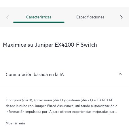
Características
Especificaciones
Maximice su Juniper EX4100-F Switch
Conmutación basada en la IA
Incorpora (día 0), aprovisiona (día 1) y gestiona (día 2+) el EX4100-F
desde la nube con Juniper Wired Assurance, utilizando automatización e
información impulsada por IA para ofrecer experiencias mejoradas para
el personal de TI, los usuarios finales y los dispositivos conectados.
Mostrar más