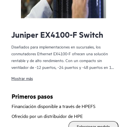
Juniper EX4100-F Switch
Diseñados para implementaciones en sucursales, los
conmutadores Ethernet EX4100-F ofrecen una solución
rentable y de alto rendimiento. Con un compacto sin
ventilador de -12 puertos, -24 puertos y -48 puertos en 1U,
la EX4100-F es una plataforma de conmutación de acceso
Mostrar más
basada en IA y preparada para la nube. Se diferencia por
características como EVPN-VXLAN, microsegmentación
mediante políticas basadas en grupos (GBP), alimentación a
Primeros pasos
través de Ethernet (PoE+) y telemetría basada en flujos.
Financiación disponible a través de HPEFS
Además, EX4100-F-12P (compacto y sin ventilador) se
Ofrecido por un distribuidor de HPE
puede alimentar con un equipo de aprovisionamiento de
Seleccionar modelo