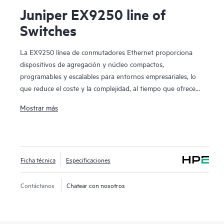
Juniper EX9250 line of
Switches
La EX9250 línea de conmutadores Ethernet proporciona
dispositivos de agregación y núcleo compactos,
programables y escalables para entornos empresariales, lo
que reduce el coste y la complejidad, al tiempo que ofrece
fiabilidad de clase carrier.
Mostrar más
Los conmutadores EX9250 permiten a las organizaciones
implementar un núcleo empresarial evolucionado,
compatible con aplicaciones de capa 2 o capa 3 al combinar
Ficha técnica
Especificaciones
tecnologías Ethernet VPN (EVPN) y LAN extensible virtual
(VXLAN). El uso de estas tecnologías abiertas permite a las
empresas crear una red coherente de extremo a extremo en
Contáctanos
Chatear con nosotros
ubicaciones geográficamente dispersas, al tiempo que
aprovechan políticas unificadas para segmentar el tráfico.