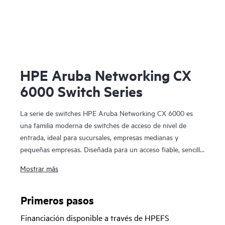
HPE Aruba Networking CX
6000 Switch Series
La serie de switches HPE Aruba Networking CX 6000 es
una familia moderna de switches de acceso de nivel de
entrada, ideal para sucursales, empresas medianas y
pequeñas empresas. Diseñada para un acceso fiable, sencillo
y seguro, esta familia de switches ofrece una solución de
Mostrar más
acceso cableado conveniente y rentable para redes que
soportan Internet de las Cosas (IoT), móviles y aplicaciones
en la nube.
Primeros pasos
Financiación disponible a través de HPEFS
Prepara tu red para las demandas futuras con un potente