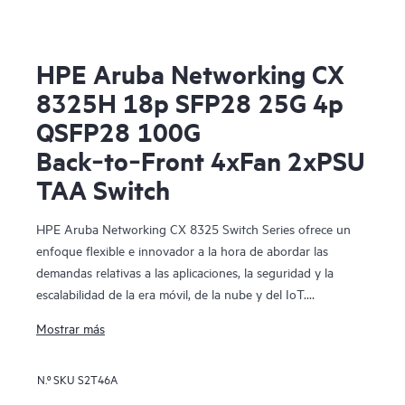
HPE Aruba Networking CX
8325H 18p SFP28 25G 4p
QSFP28 100G
Back‑to‑Front 4xFan 2xPSU
TAA Switch
HPE Aruba Networking CX 8325 Switch Series ofrece un
enfoque flexible e innovador a la hora de abordar las
demandas relativas a las aplicaciones, la seguridad y la
escalabilidad de la era móvil, de la nube y del IoT.
Proporcionan más de 6,4 Tbps de capacidad, con interfaces
Mostrar más
Gigabit Ethernet de velocidad de línea que incluyen 1, 10,
25, 40 y 100 Gbps.
N.º SKU
S2T46A