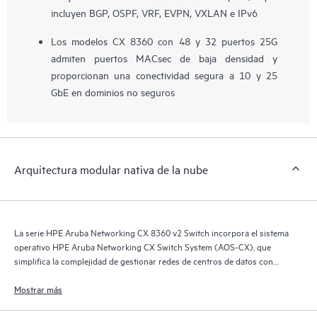
incluyen BGP, OSPF, VRF, EVPN, VXLAN e IPv6
Los modelos CX 8360 con 48 y 32 puertos 25G
admiten puertos MACsec de baja densidad y
proporcionan una conectividad segura a 10 y 25
GbE en dominios no seguros
Arquitectura modular nativa de la nube
La serie HPE Aruba Networking CX 8360 v2 Switch incorpora el sistema
operativo HPE Aruba Networking CX Switch System (AOS-CX), que
simplifica la complejidad de gestionar redes de centros de datos con
opciones de automatización para adaptarse al modelo operativo de tu
organización de TI.
Mostrar más