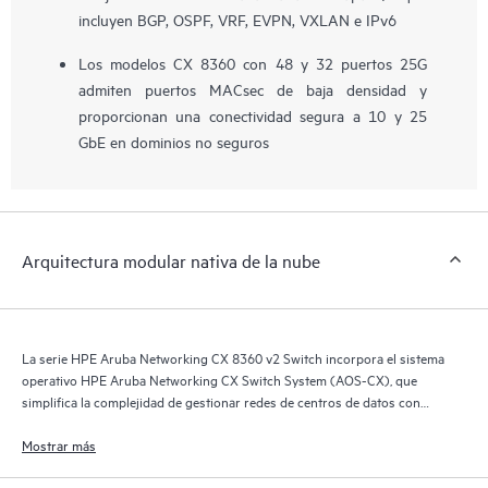
incluyen BGP, OSPF, VRF, EVPN, VXLAN e IPv6
Los modelos CX 8360 con 48 y 32 puertos 25G
admiten puertos MACsec de baja densidad y
proporcionan una conectividad segura a 10 y 25
GbE en dominios no seguros
Arquitectura modular nativa de la nube
La serie HPE Aruba Networking CX 8360 v2 Switch incorpora el sistema
operativo HPE Aruba Networking CX Switch System (AOS-CX), que
simplifica la complejidad de gestionar redes de centros de datos con
opciones de automatización para adaptarse al modelo operativo de tu
organización de TI.
Mostrar más