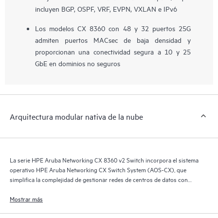
incluyen BGP, OSPF, VRF, EVPN, VXLAN e IPv6
Los modelos CX 8360 con 48 y 32 puertos 25G
admiten puertos MACsec de baja densidad y
proporcionan una conectividad segura a 10 y 25
GbE en dominios no seguros
Arquitectura modular nativa de la nube
La serie HPE Aruba Networking CX 8360 v2 Switch incorpora el sistema
operativo HPE Aruba Networking CX Switch System (AOS-CX), que
simplifica la complejidad de gestionar redes de centros de datos con
opciones de automatización para adaptarse al modelo operativo de tu
organización de TI.
Mostrar más