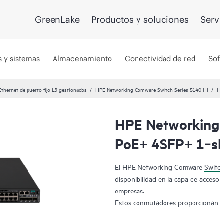
GreenLake
Productos y soluciones
Serv
s y sistemas
Almacenamiento
Conectividad de red
Sof
hernet de puerto fijo L3 gestionados
HPE Networking Comware Switch Series 5140 HI
H
HPE Networking
PoE+ 4SFP+ 1‑s
El HPE Networking Comware
Swit
disponibilidad en la capa de acces
empresas.
Estos conmutadores proporcionan co
los enlaces ascendentes de 10 GbE