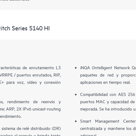
tch Series 5140 HI
acterísticas de enrutamiento L3
iNQA (Intelligent Network Qu
RRPE / puertos enrutados, RIP,
paquetes de red y proporci
+ para voz, vídeo y conexión
aplicaciones en tiempo real.
Compatibilidad con AES 256 
s, rendimiento de reenvío y
puertos MAC y capacidad de 
mic ARP, 2X IPv6 unicast-routing
mejorada. Se ha introducido
endimiento.
Smart Management Center
sistema de relé distribuido (DR)
centralizada y mantiene los d
acelera el reenvío y brinda tanto
adicional.