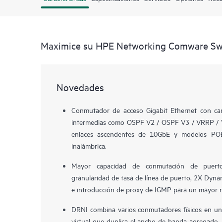
Maximice su HPE Networking Comware Swi
Novedades
Conmutador de acceso Gigabit Ethernet con car
intermedias como OSPF V2 / OSPF V3 / VRRP / V
enlaces ascendentes de 10GbE y modelos POE
inalámbrica.
Mayor capacidad de conmutación de puerto
granularidad de tasa de línea de puerto, 2X Dyna
e introducción de proxy de IGMP para un mayor r
DRNI combina varios conmutadores físicos en un 
virtual que duplica el ancho de banda agregado, 