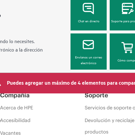
?
Chat en directo
Soporte para pr
ndo lo necesites.
rónico a la dirección
Envíanos un correo
Cómo compr
electrónico
Puedes agregar un máximo de 4 elementos para compar
Compañía
Soporte
Acerca de HPE
Servicios de soporte 
Accesibilidad
Devolución y reciclaje
productos
Vacantes