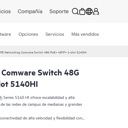
icios
Compañía
Soporte
tware
Opciones
Servicios
Más vendidos
PE Networking Comware Switch 48G PoE+ 4SFP+ 1‑slot 5140HI
 Comware Switch 48G
lot 5140HI
ch
Series 5140 HI ofrece escalabilidad y alta
o de las redes de campus de medianas y grandes
nectividad de alta velocidad y flexibilidad con
 y los puertos combinados. La compatibilidad con