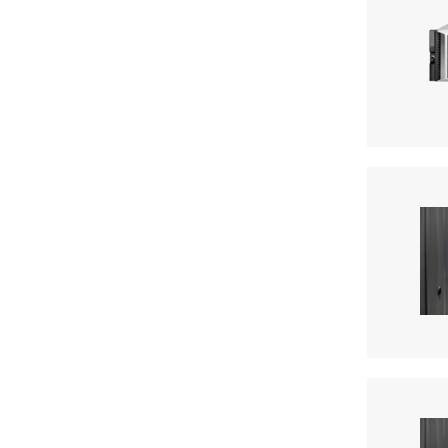
Kits de activ. de almacenamiento
(1)
Cables de canal de fibra
(1)
Cables SAS
(1)
Opciones de cable
(1)
Cables para apilamiento
(1)
Kits de cables de serie
(1)
Kits de activación de servidor
(1)