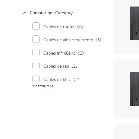
Comprar por Category
Cables de router
(6)
Cables de almacenamiento
(5)
Cables InfiniBand
(2)
Cables de red
(2)
Cables de fibra
(2)
Mostrar más
Kits de cables / Cables de servidor
(2)
Cables ópticos activos y de cobre
de conexión directa
(1)
Kits de Cables/Cables CAT SGI
(1)