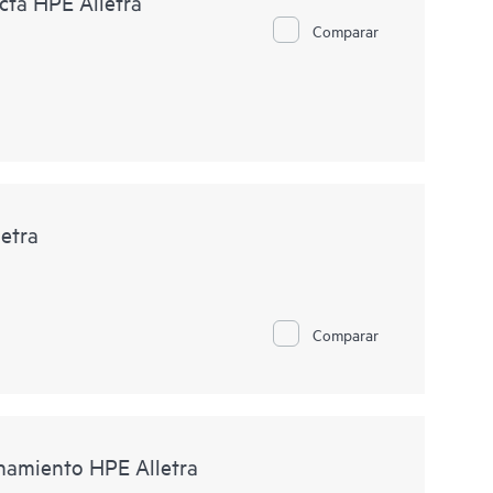
cta HPE Alletra
Comparar
letra
Comparar
enamiento HPE Alletra