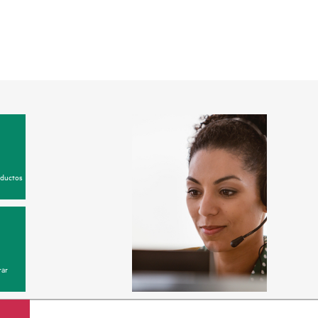
oductos
ar