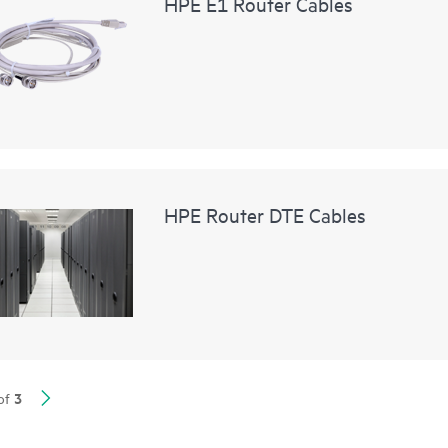
HPE E1 Router Cables
HPE Router DTE Cables
3
of