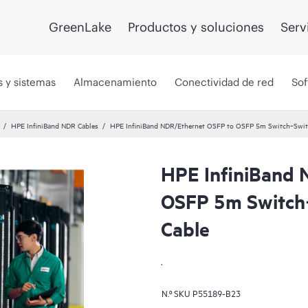
GreenLake
Productos y soluciones
Serv
s y sistemas
Almacenamiento
Conectividad de red
Sof
HPE InfiniBand NDR Cables
HPE InfiniBand NDR/Ethernet OSFP to OSFP 5m Switch‑Switc
HPE InfiniBand 
OSFP 5m Switch‑
Cable
.
N.º SKU
P55189-B23