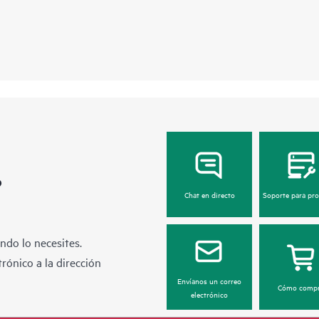
?
Chat en directo
Soporte para pr
ndo lo necesites.
rónico a la dirección
Envíanos un correo
Cómo compr
electrónico