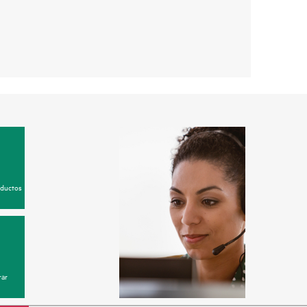
oductos
ar