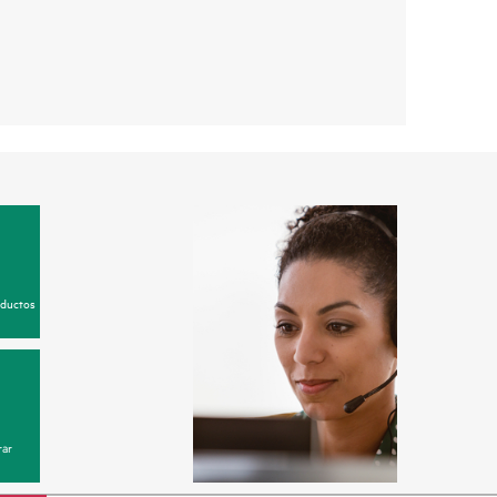
oductos
ar