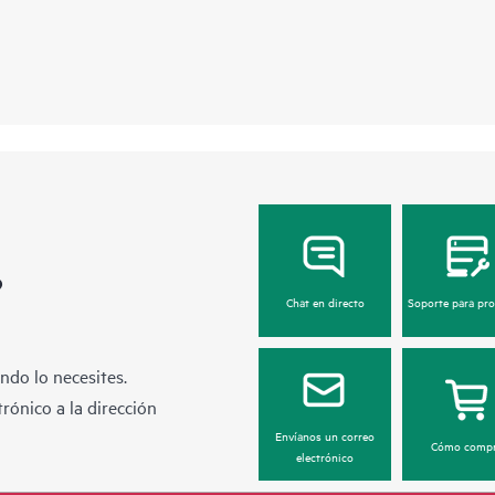
?
Chat en directo
Soporte para pr
ndo lo necesites.
rónico a la dirección
Envíanos un correo
Cómo compr
electrónico