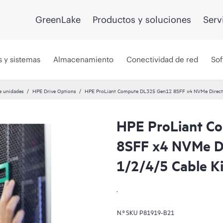
GreenLake
Productos y soluciones
Serv
s y sistemas
Almacenamiento
Conectividad de red
Sof
e unidades
HPE Drive Options
HPE ProLiant Compute DL325 Gen12 8SFF x4 NVMe Direct A
HPE ProLiant C
8SFF x4 NVMe Di
1/2/4/5 Cable Ki
.
N.º SKU
P81919-B21