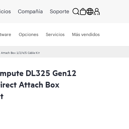
icios
Compañía
Soporte
tware
Opciones
Servicios
Más vendidos
ttach Box 1/2/4/5 Cable Kit
ompute DL325 Gen12
rect Attach Box
t