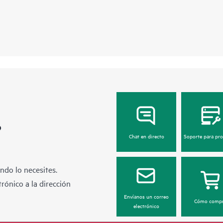
?
Chat en directo
Soporte para pr
ndo lo necesites.
rónico a la dirección
Envíanos un correo
Cómo compr
electrónico