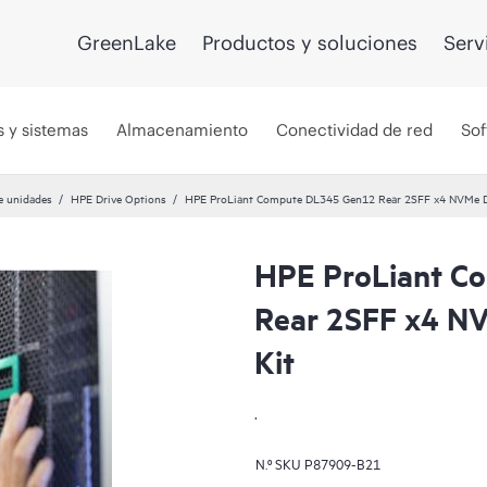
GreenLake
Productos y soluciones
Serv
s y sistemas
Almacenamiento
Conectividad de red
Sof
e unidades
HPE Drive Options
HPE ProLiant Compute DL345 Gen12 Rear 2SFF x4 NVMe Di
HPE ProLiant C
Rear 2SFF x4 NV
Kit
.
N.º SKU
P87909-B21