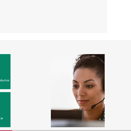
oductos
ar