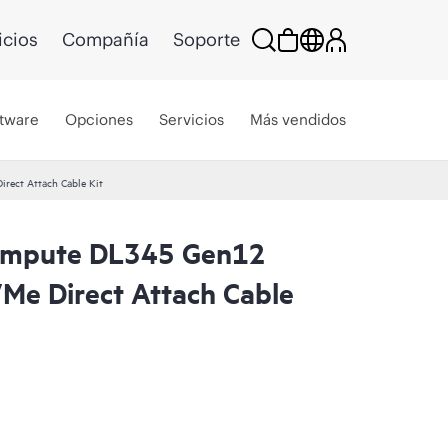
icios
Compañía
Soporte
tware
Opciones
Servicios
Más vendidos
rect Attach Cable Kit
ompute DL345 Gen12
Me Direct Attach Cable