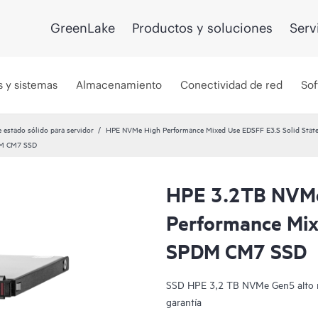
GreenLake
Productos y soluciones
Serv
s y sistemas
Almacenamiento
Conectividad de red
Sof
 estado sólido para servidor
HPE NVMe High Performance Mixed Use EDSFF E3.S Solid State
DM CM7 SSD
HPE 3.2TB NVM
Performance Mi
SPDM CM7 SSD
SSD HPE 3,2 TB NVMe Gen5 alto r
garantía