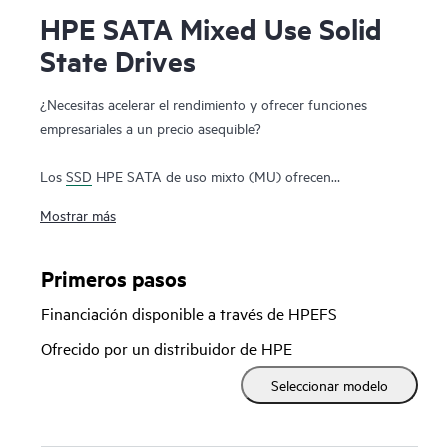
HPE SATA Mixed Use Solid
State Drives
¿Necesitas acelerar el rendimiento y ofrecer funciones
empresariales a un precio asequible?
Los
SSD
HPE SATA de uso mixto (MU) ofrecen
características empresariales a un precio asequible. Los SSD
Mostrar más
HPE SATA MU están diseñados para ofrecer un mayor
rendimiento y resistencia en aplicaciones que requieren una
combinación más equilibrada de alto rendimiento de lectura
Primeros pasos
y escritura aleatoria IOPS, como en las bases de datos, la
Financiación disponible a través de HPEFS
virtualización, la computación en la nube o las aplicaciones
transaccionales. El firmware firmado digitalmente de HPE
Ofrecido por un distribuidor de HPE
evita el acceso no autorizado a los datos al proporcionar la
Seleccionar modelo
seguridad de que el firmware de la unidad procede de una
fuente de confianza. También puedes supervisar la vida útil
del SSD mediante HPE SmartSSD Wear Gauge para