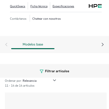
determinar si alguna de las unidades se encuentra en riesgo
QuickSpecs
Ficha técnica
Especificaciones
de fallo.
Contáctanos
Chatear con nosotros
Modelos base
Filtrar artículos
Ordenar por:
11 - 14 de 14 artículos