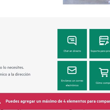
Chat en directo
Soporte para pr
 lo necesites.
ico a la dirección
Envíanos un correo
Cómo compr
electrónico
Puedes agregar un máximo de 4 elementos para compar