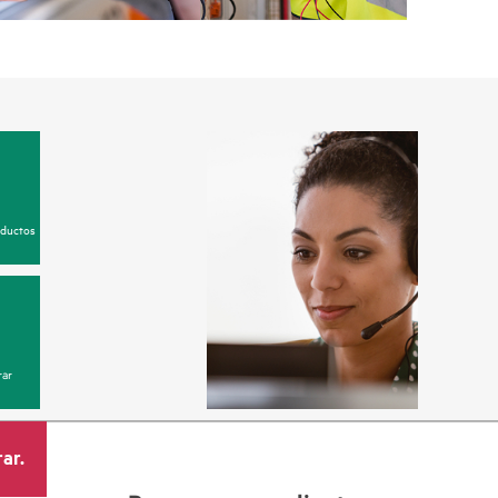
oductos
ar
ar.