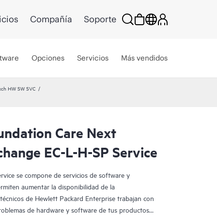
icios
Compañía
Soporte
tware
Opciones
Servicios
Más vendidos
Exch HW SW SVC
undation Care Next
change EC-L-H-SP Service
vice se compone de servicios de software y
miten aumentar la disponibilidad de la
s técnicos de Hewlett Packard Enterprise trabajan con
problemas de hardware y software de tus productos