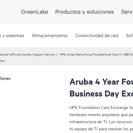
GreenLake
Productos y soluciones
Serv
s y sistemas
Almacenamiento
Conectividad de red
Sof
dware Software Combo Support Service
HPE Aruba Networking Foundational Care 4Y NBD 
vice
Aruba 4 Year Fo
Business Day Ex
HPE Foundation Care Exchange Ser
hardware remoto populares que per
infraestructura de TI. Los recurso
tu equipo de TI para resolver los 