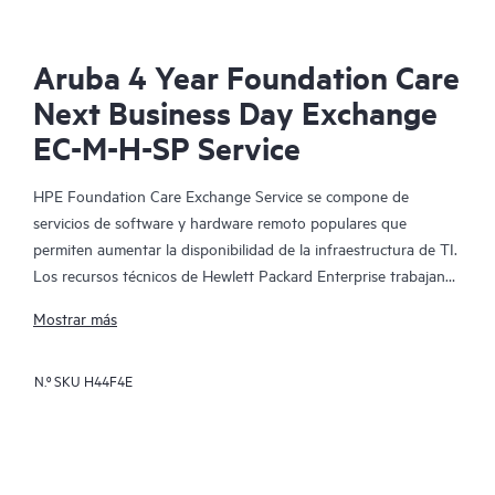
Aruba 4 Year Foundation Care
Next Business Day Exchange
EC-M-H-SP Service
HPE Foundation Care Exchange Service se compone de
servicios de software y hardware remoto populares que
permiten aumentar la disponibilidad de la infraestructura de TI.
Los recursos técnicos de Hewlett Packard Enterprise trabajan
con tu equipo de TI para resolver los problemas de hardware y
Mostrar más
software de tus productos de HPE.
N.º SKU
H44F4E
La sustitución de hardware ofrece un servicio de intercambio
de piezas rápido y fiable para los productos elegibles de
Hewlett Packard Enterprise. Específicamente dirigido a los
productos que pueden ser fácilmente enviados y en los que se
pueden restaurar fácilmente los datos de los archivos de copia