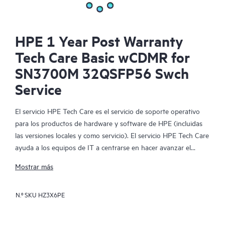
HPE 1 Year Post Warranty
Tech Care Basic wCDMR for
SN3700M 32QSFP56 Swch
Service
El servicio HPE Tech Care es el servicio de soporte operativo
para los productos de hardware y software de HPE (incluidas
las versiones locales y como servicio). El servicio HPE Tech Care
ayuda a los equipos de IT a centrarse en hacer avanzar el
negocio buscando de forma proactiva la manera de hacer mejor
Mostrar más
las cosas, en lugar de tener que dedicarse tan solo a reaccionar
ante los problemas de forma reactiva.
N.º SKU
HZ3X6PE
El servicio HPE Tech Care habilita el acceso directo a
especialistas en productos concretos y proporciona