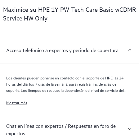
digital personalizada y mejorada que ofrece datos procesables
Maximice su HPE 1Y PW Tech Care Basic wCDMR
sobre los productos, casos de servicio y contratos de soporte
Service HW Only
de HPE cubiertos por el servicio HPE Tech Care. Los clientes
pueden gestionar fácilmente sus activos al reconocer los
distintos productos instalados en sus entornos y cómo
interactúan entre sí. Las nuevas herramientas de autoservicio
Acceso telefónico a expertos y periodo de cobertura
permiten a los clientes realizar determinadas actividades sin
necesidad de abrir una incidencia de soporte, y les
proporcionan, además, un portal de recursos de conocimiento
supervisados. El servicio HPE Tech Care proporciona acceso a
Los clientes pueden ponerse en contacto con el soporte de HPE las 24
los recursos de HPE, que impulsan la excelencia de las
horas del día, los 7 días de la semana, para registrar incidencias de
operaciones y optimizan el rendimiento, del extremo a la nube.
soporte. Los tiempos de respuesta dependerán del nivel de servicio del
producto cubierto.
Mostrar más
Chat en línea con expertos / Respuestas en foro de
expertos