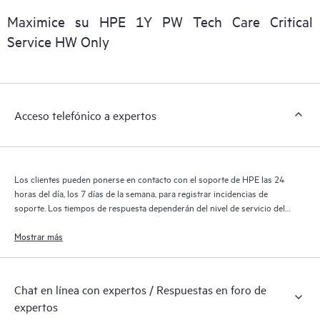
digital personalizada y mejorada que ofrece datos procesables
Maximice su HPE 1Y PW Tech Care Critical
sobre los productos, casos de servicio y contratos de soporte
Service HW Only
de HPE cubiertos por el servicio HPE Tech Care. Los clientes
pueden gestionar fácilmente sus activos al reconocer los
distintos productos instalados en sus entornos y cómo
interactúan entre sí. Las nuevas herramientas de autoservicio
Acceso telefónico a expertos
permiten a los clientes realizar determinadas actividades sin
necesidad de abrir una incidencia de soporte, y les
proporcionan, además, un portal de recursos de conocimiento
supervisados. El servicio HPE Tech Care proporciona acceso a
Los clientes pueden ponerse en contacto con el soporte de HPE las 24
los recursos de HPE, que impulsan la excelencia de las
horas del día, los 7 días de la semana, para registrar incidencias de
operaciones y optimizan el rendimiento, del extremo a la nube.
soporte. Los tiempos de respuesta dependerán del nivel de servicio del
producto cubierto.
Mostrar más
Chat en línea con expertos / Respuestas en foro de
expertos