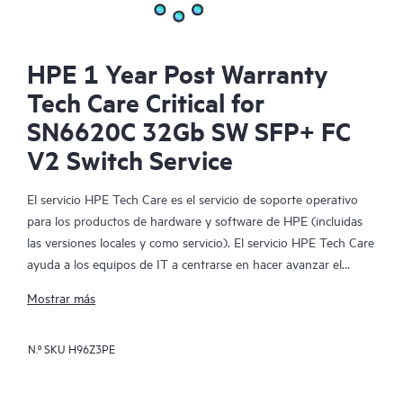
HPE 1 Year Post Warranty
Tech Care Critical for
SN6620C 32Gb SW SFP+ FC
V2 Switch Service
El servicio HPE Tech Care es el servicio de soporte operativo
para los productos de hardware y software de HPE (incluidas
las versiones locales y como servicio). El servicio HPE Tech Care
ayuda a los equipos de IT a centrarse en hacer avanzar el
negocio buscando de forma proactiva la manera de hacer mejor
Mostrar más
las cosas, en lugar de tener que dedicarse tan solo a reaccionar
ante los problemas de forma reactiva.
N.º SKU
H96Z3PE
El servicio HPE Tech Care habilita el acceso directo a
especialistas en productos concretos y proporciona