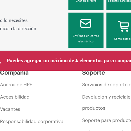
Chat en directo
Soporte para pr
 lo necesites.
ico a la dirección
Envíanos un correo
Cómo compr
electrónico
Puedes agregar un máximo de 4 elementos para compar
Compañía
Soporte
Acerca de HPE
Servicios de soporte 
Accesibilidad
Devolución y reciclaje
productos
Vacantes
Soporte para product
Responsabilidad corporativa