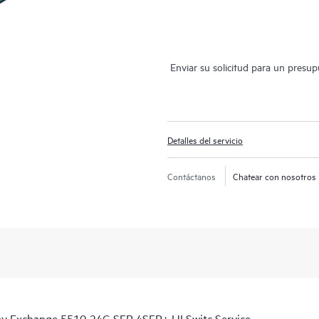
Enviar su solicitud para un presu
Detalles del servicio
Contáctanos
Chatear con nosotros
day Exchange 5510 24G SFP 4SFP+ HI Switc Service