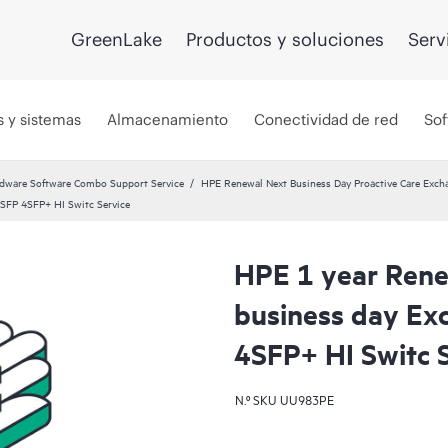
GreenLake
Productos y soluciones
Serv
s y sistemas
Almacenamiento
Conectividad de red
Sof
dware Software Combo Support Service
HPE Renewal Next Business Day Proactive Care Exch
 SFP 4SFP+ HI Switc Service
HPE 1 year Rene
business day E
4SFP+ HI Switc 
N.º SKU
UU983PE