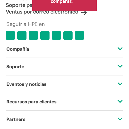
comparar.
Soporte para productos
Ventas por correo electrónico
Seguir a HPE en
Compañía
Acerca de HPE
Soporte
Accesibilidad
Servicios de soporte operativo
Eventos y noticias
Vacantes
Devolución y reciclaje de productos
Eventos
Recursos para clientes
Responsabilidad corporativa
Soporte para productos
HPE Discover
Contacta con nosotros
Laboratorios HPE
Partners
Software y controladores
Eventos locales