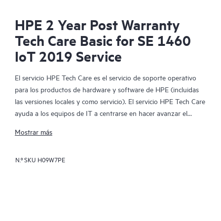
HPE 2 Year Post Warranty
Tech Care Basic for SE 1460
IoT 2019 Service
El servicio HPE Tech Care es el servicio de soporte operativo
para los productos de hardware y software de HPE (incluidas
las versiones locales y como servicio). El servicio HPE Tech Care
ayuda a los equipos de IT a centrarse en hacer avanzar el
negocio buscando de forma proactiva la manera de hacer mejor
Mostrar más
las cosas, en lugar de tener que dedicarse tan solo a reaccionar
ante los problemas de forma reactiva.
N.º SKU
H09W7PE
El servicio HPE Tech Care habilita el acceso directo a
especialistas en productos concretos y proporciona
asesoramiento técnico general para ayudar a los clientes no
solo a reducir el riesgo, sino también a buscar nuevas formas
de actuar de manera más eficiente. Los clientes del servicio HPE