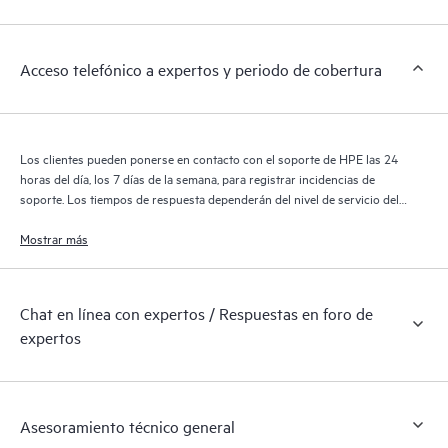
de HPE cubiertos por el servicio HPE Tech Care. Los clientes
pueden gestionar fácilmente sus activos al reconocer los
distintos productos instalados en sus entornos y cómo
Acceso telefónico a expertos y periodo de cobertura
interactúan entre sí. Las nuevas herramientas de autoservicio
permiten a los clientes realizar determinadas actividades sin
necesidad de abrir una incidencia de soporte, y les
proporcionan, además, un portal de recursos de conocimiento
Los clientes pueden ponerse en contacto con el soporte de HPE las 24
supervisados. El servicio HPE Tech Care proporciona acceso a
horas del día, los 7 días de la semana, para registrar incidencias de
los recursos de HPE, que impulsan la excelencia de las
soporte. Los tiempos de respuesta dependerán del nivel de servicio del
producto cubierto.
operaciones y optimizan el rendimiento, del extremo a la nube.
Mostrar más
Chat en línea con expertos / Respuestas en foro de
expertos
Asesoramiento técnico general