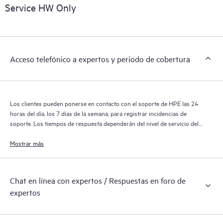
sobre los productos, casos de servicio y contratos de soporte
Service HW Only
de HPE cubiertos por el servicio HPE Tech Care. Los clientes
pueden gestionar fácilmente sus activos al reconocer los
distintos productos instalados en sus entornos y cómo
interactúan entre sí. Las nuevas herramientas de autoservicio
Acceso telefónico a expertos y periodo de cobertura
permiten a los clientes realizar determinadas actividades sin
necesidad de abrir una incidencia de soporte, y les
proporcionan, además, un portal de recursos de conocimiento
supervisados. El servicio HPE Tech Care proporciona acceso a
Los clientes pueden ponerse en contacto con el soporte de HPE las 24
los recursos de HPE, que impulsan la excelencia de las
horas del día, los 7 días de la semana, para registrar incidencias de
operaciones y optimizan el rendimiento, del extremo a la nube.
soporte. Los tiempos de respuesta dependerán del nivel de servicio del
producto cubierto.
Mostrar más
Chat en línea con expertos / Respuestas en foro de
expertos