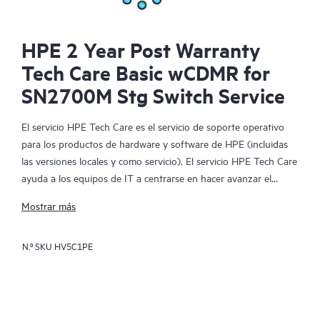
HPE 2 Year Post Warranty
Tech Care Basic wCDMR for
SN2700M Stg Switch Service
El servicio HPE Tech Care es el servicio de soporte operativo
para los productos de hardware y software de HPE (incluidas
las versiones locales y como servicio). El servicio HPE Tech Care
ayuda a los equipos de IT a centrarse en hacer avanzar el
negocio buscando de forma proactiva la manera de hacer mejor
Mostrar más
las cosas, en lugar de tener que dedicarse tan solo a reaccionar
ante los problemas de forma reactiva.
N.º SKU
HV5C1PE
El servicio HPE Tech Care habilita el acceso directo a
especialistas en productos concretos y proporciona
asesoramiento técnico general para ayudar a los clientes no
solo a reducir el riesgo, sino también a buscar nuevas formas