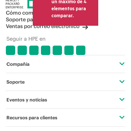
un máximo de 4
elementos para
Cómo comprar
comparar.
Soporte para productos
Ventas por correo electrónico
Seguir a HPE en
Compañía
Acerca de HPE
Soporte
Accesibilidad
Servicios de soporte operativo
Eventos y noticias
Vacantes
Devolución y reciclaje de productos
Eventos
Recursos para clientes
Responsabilidad corporativa
Soporte para productos
HPE Discover