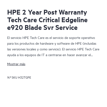
HPE 2 Year Post Warranty
Tech Care Critical Edgeline
e920 Blade Svr Service
El servicio HPE Tech Care es el servicio de soporte operativo
para los productos de hardware y software de HPE (incluidas
las versiones locales y como servicio). El servicio HPE Tech Care
ayuda a los equipos de IT a centrarse en hacer avanzar el
negocio buscando de forma proactiva la manera de hacer mejor
Mostrar más
las cosas, en lugar de tener que dedicarse tan solo a reaccionar
ante los problemas de forma reactiva.
N.º SKU
H32TGPE
El servicio HPE Tech Care habilita el acceso directo a
especialistas en productos concretos y proporciona
asesoramiento técnico general para ayudar a los clientes no
solo a reducir el riesgo, sino también a buscar nuevas formas
de actuar de manera más eficiente. Los clientes del servicio HPE