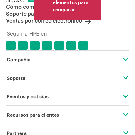
elementos para
Cómo comprar
comparar.
Soporte para productos
Ventas por correo electrónico
Seguir a HPE en
Compañía
Acerca de HPE
Soporte
Accesibilidad
Servicios de soporte operativo
Eventos y noticias
Vacantes
Devolución y reciclaje de productos
Eventos
Recursos para clientes
Responsabilidad corporativa
Soporte para productos
HPE Discover
Contacta con nosotros
Laboratorios HPE
Partners