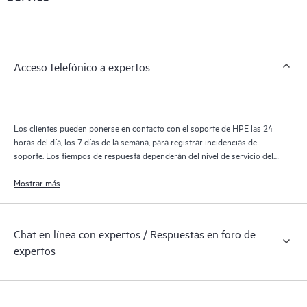
de HPE cubiertos por el servicio HPE Tech Care. Los clientes
pueden gestionar fácilmente sus activos al reconocer los
distintos productos instalados en sus entornos y cómo
interactúan entre sí. Las nuevas herramientas de autoservicio
Acceso telefónico a expertos
permiten a los clientes realizar determinadas actividades sin
necesidad de abrir una incidencia de soporte, y les
proporcionan, además, un portal de recursos de conocimiento
supervisados. El servicio HPE Tech Care proporciona acceso a
Los clientes pueden ponerse en contacto con el soporte de HPE las 24
los recursos de HPE, que impulsan la excelencia de las
horas del día, los 7 días de la semana, para registrar incidencias de
operaciones y optimizan el rendimiento, del extremo a la nube.
soporte. Los tiempos de respuesta dependerán del nivel de servicio del
producto cubierto.
Mostrar más
Chat en línea con expertos / Respuestas en foro de
expertos