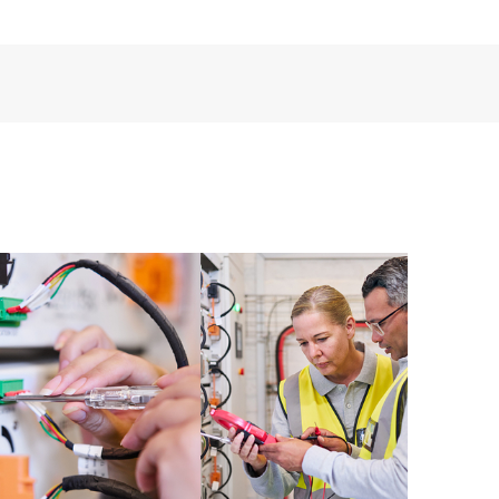
ón de hardware in situ si es preciso para resolver el
ún incidente. Puedes elegir entre diferentes niveles
ra satisfacer tus necesidades operativas y
 de las versiones de software y firmware para los
onándote una lista de recomendaciones para que tu
Proactive Care permanezca en los niveles de revisión
 proactivo regular de tus dispositivos cubiertos por
arte a identificar y resolver los problemas de
 también proporciona informes trimestrales de
car las tendencias de los problemas y evitar que estos