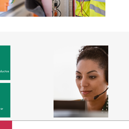
oductos
ar