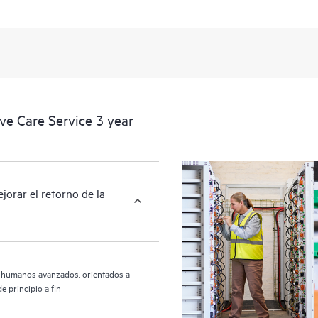
HPE Proactive Care incluye reparaci
problema, en caso de que ocurra alg
de soporte reactivo de hardware pa
empresariales.
HPE Proactive Care incluye análisis
dispositivos compatibles, proporci
e Care Service 3 year
infraestructura con cobertura HPE 
recomendados. Recibirás un análisis
HPE Proactive Care, que puede ayud
configuración. HPE Proactive Care
jorar el retorno de la
incidentes para ayudarte a identifi
se repitan.
s humanos avanzados, orientados a
e principio a fin