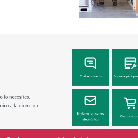
Chat en directo
Soporte para pr
 lo necesites.
ico a la dirección
Envíanos un correo
Cómo compr
electrónico