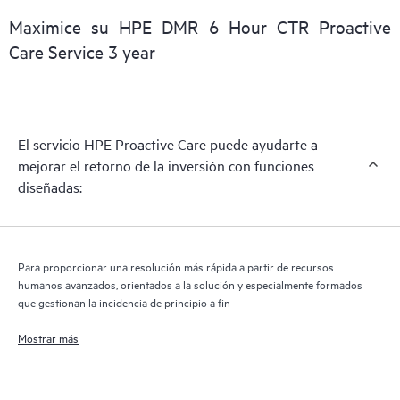
incidente. Puedes elegir entre diferentes niveles de soporte
Maximice su HPE DMR 6 Hour CTR Proactive
reactivo de hardware para satisfacer tus necesidades operativas
Care Service 3 year
y empresariales.
HPE Proactive Care incluye análisis de las versiones de
software y firmware para los dispositivos compatibles,
El servicio HPE Proactive Care puede ayudarte a
proporcionándote una lista de recomendaciones para que tu
mejorar el retorno de la inversión con funciones
infraestructura con cobertura HPE Proactive Care permanezca
diseñadas:
en los niveles de revisión recomendados. Recibirás un análisis
proactivo regular de tus dispositivos cubiertos por HPE
Proactive Care, que puede ayudarte a identificar y resolver los
problemas de configuración. HPE Proactive Care también
Para proporcionar una resolución más rápida a partir de recursos
proporciona informes trimestrales de incidentes para ayudarte
humanos avanzados, orientados a la solución y especialmente formados
a identificar las tendencias de los problemas y evitar que estos
que gestionan la incidencia de principio a fin
se repitan.
Mostrar más