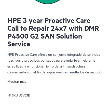
HPE 3 year Proactive Care
Call to Repair 24x7 with DMR
P4500 G2 SAN Solution
Service
HPE Proactive Care ofrece un conjunto integrado de servicios
reactivos y proactivos pensados para ayudarte a mejorar la
estabilidad y el funcionamiento de la infraestructura
convergente con el fin de lograr mejores resultados de negocio.
En un entorno virtualizado y convergente complejo, muchos
Mostrar más
componentes deben trabajar en conjunto y de manera
eficiente. HPE Proactive Care ha sido especialmente diseñado
N.º SKU
U3V63E
para dar soporte a los dispositivos presentes en estos
entornos, proporcionando un soporte mejorado que abarca
servidores, sistemas operativos, hipervisores, almacenamiento,