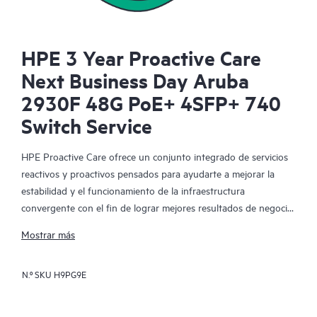
HPE 3 Year Proactive Care
Next Business Day Aruba
2930F 48G PoE+ 4SFP+ 740
Switch Service
HPE Proactive Care ofrece un conjunto integrado de servicios
reactivos y proactivos pensados para ayudarte a mejorar la
estabilidad y el funcionamiento de la infraestructura
convergente con el fin de lograr mejores resultados de negocio.
En un entorno virtualizado y convergente complejo, muchos
Mostrar más
componentes deben trabajar en conjunto y de manera
eficiente. HPE Proactive Care ha sido especialmente diseñado
N.º SKU
H9PG9E
para dar soporte a los dispositivos presentes en estos
entornos, proporcionando un soporte mejorado que abarca
servidores, sistemas operativos, hipervisores, almacenamiento,