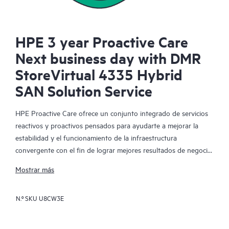
HPE 3 year Proactive Care
Next business day with DMR
StoreVirtual 4335 Hybrid
SAN Solution Service
HPE Proactive Care ofrece un conjunto integrado de servicios
reactivos y proactivos pensados para ayudarte a mejorar la
estabilidad y el funcionamiento de la infraestructura
convergente con el fin de lograr mejores resultados de negocio.
En un entorno virtualizado y convergente complejo, muchos
Mostrar más
componentes deben trabajar en conjunto y de manera
eficiente. HPE Proactive Care ha sido especialmente diseñado
N.º SKU
U8CW3E
para dar soporte a los dispositivos presentes en estos
entornos, proporcionando un soporte mejorado que abarca
servidores, sistemas operativos, hipervisores, almacenamiento,