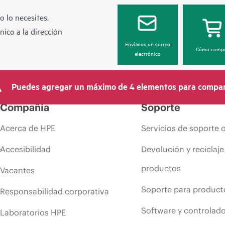
 lo necesites.
ico a la dirección
Envíanos un correo
Cómo compr
electrónico
Puedes agregar un máximo de 4 elementos para compar
Compañía
Soporte
Acerca de HPE
Servicios de soporte 
Accesibilidad
Devolución y reciclaje
productos
Vacantes
Soporte para product
Responsabilidad corporativa
Software y controlad
Laboratorios HPE