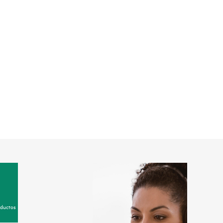
oductos