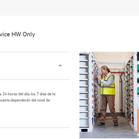
activos al reconocer los distintos
interactúan entre sí. Las nuevas he
realizar determinadas actividades s
proporcionan, además, un portal de
rvice HW Only
HPE Tech Care proporciona acceso 
las operaciones y optimizan el rend
24 horas del día, los 7 días de la
puesta dependerán del nivel de