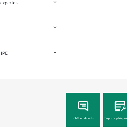
 expertos
 HPE
Chat en directo
Soporte para pr