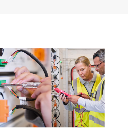
 productos instalados en sus entornos y cómo
rramientas de autoservicio permiten a los clientes
in necesidad de abrir una incidencia de soporte, y les
 recursos de conocimiento supervisados. El servicio
a los recursos de HPE, que impulsan la excelencia de
imiento, del extremo a la nube.