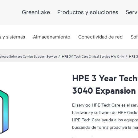
GreenLake
Productos y soluciones
Serv
s y sistemas
Almacenamiento
Conectividad de red
Sof
dware Software Combo Support Service
HPE 3Y Tech Care Critical Service HW Only
HPE 3
HPE 3 Year Tech 
3040 Expansion 
El servicio HPE Tech Care es el ser
hardware y software de HPE (incluid
HPE Tech Care ayuda a los equipos
buscando de forma proactiva la man
dedicarse tan solo a reaccionar an