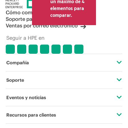
un máximo de 4
elementos para
Cómo comprar
comparar.
Soporte para productos
Ventas por correo electrónico
Seguir a HPE en
Compañía
Acerca de HPE
Soporte
Accesibilidad
Servicios de soporte operativo
Eventos y noticias
Vacantes
Devolución y reciclaje de productos
Eventos
Recursos para clientes
Responsabilidad corporativa
Soporte para productos
HPE Discover