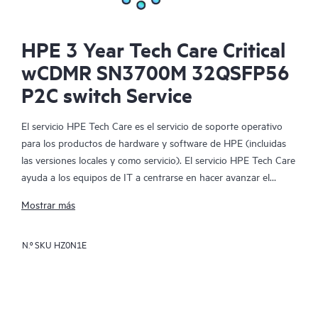
HPE 3 Year Tech Care Critical
wCDMR SN3700M 32QSFP56
P2C switch Service
El servicio HPE Tech Care es el servicio de soporte operativo
para los productos de hardware y software de HPE (incluidas
las versiones locales y como servicio). El servicio HPE Tech Care
ayuda a los equipos de IT a centrarse en hacer avanzar el
negocio buscando de forma proactiva la manera de hacer mejor
Mostrar más
las cosas, en lugar de tener que dedicarse tan solo a reaccionar
ante los problemas de forma reactiva.
N.º SKU
HZ0N1E
El servicio HPE Tech Care habilita el acceso directo a
especialistas en productos concretos y proporciona
asesoramiento técnico general para ayudar a los clientes no
solo a reducir el riesgo, sino también a buscar nuevas formas