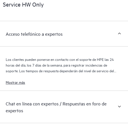
sobre los productos, casos de servicio y contratos de soporte
Service HW Only
de HPE cubiertos por el servicio HPE Tech Care. Los clientes
pueden gestionar fácilmente sus activos al reconocer los
distintos productos instalados en sus entornos y cómo
interactúan entre sí. Las nuevas herramientas de autoservicio
Acceso telefónico a expertos
permiten a los clientes realizar determinadas actividades sin
necesidad de abrir una incidencia de soporte, y les
proporcionan, además, un portal de recursos de conocimiento
supervisados. El servicio HPE Tech Care proporciona acceso a
Los clientes pueden ponerse en contacto con el soporte de HPE las 24
los recursos de HPE, que impulsan la excelencia de las
horas del día, los 7 días de la semana, para registrar incidencias de
operaciones y optimizan el rendimiento, del extremo a la nube.
soporte. Los tiempos de respuesta dependerán del nivel de servicio del
producto cubierto.
Mostrar más
Chat en línea con expertos / Respuestas en foro de
expertos