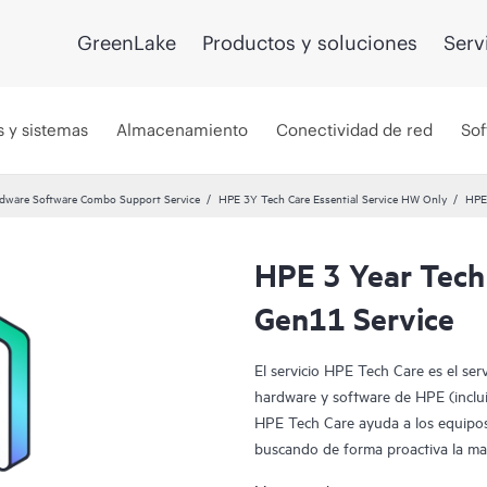
GreenLake
Productos y soluciones
Serv
s y sistemas
Almacenamiento
Conectividad de red
Sof
dware Software Combo Support Service
HPE 3Y Tech Care Essential Service HW Only
HPE 
HPE 3 Year Tech
Gen11 Service
El servicio HPE Tech Care es el ser
hardware y software de HPE (incluid
HPE Tech Care ayuda a los equipos
buscando de forma proactiva la man
dedicarse tan solo a reaccionar an