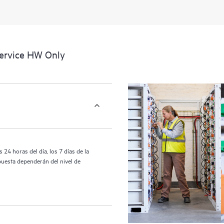
activos al reconocer los distintos
interactúan entre sí. Las nuevas he
realizar determinadas actividades s
proporcionan, además, un portal de
Service HW Only
HPE Tech Care proporciona acceso 
las operaciones y optimizan el rend
24 horas del día, los 7 días de la
puesta dependerán del nivel de