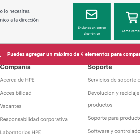
 lo necesites.
ico a la dirección
Envíanos un correo
Cómo compr
electrónico
Puedes agregar un máximo de 4 elementos para compar
Compañía
Soporte
Acerca de HPE
Servicios de soporte 
Accesibilidad
Devolución y reciclaje
productos
Vacantes
Soporte para product
Responsabilidad corporativa
Software y controlad
Laboratorios HPE