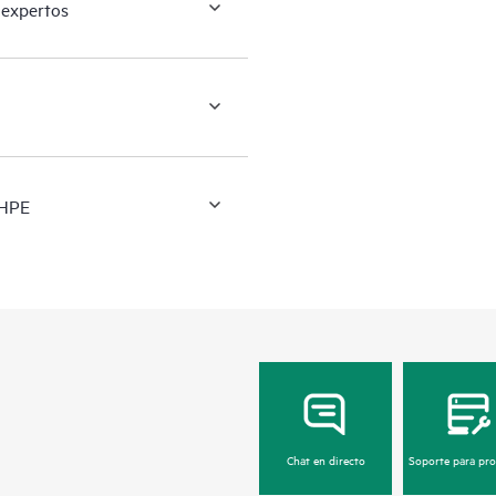
 expertos
 HPE
Chat en directo
Soporte para pr