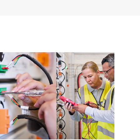
 productos instalados en sus entornos y cómo
rramientas de autoservicio permiten a los clientes
in necesidad de abrir una incidencia de soporte, y les
 recursos de conocimiento supervisados. El servicio
a los recursos de HPE, que impulsan la excelencia de
imiento, del extremo a la nube.