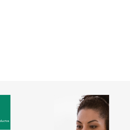
oductos